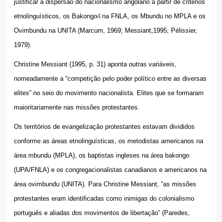
justificar a dispersão do nacionalismo angolano a partir de critérios
etnolinguísticos, os Bakongo
4
na FNLA, os Mbundu no MPLA e os
Ovimbundu na UNITA (Marcum, 1969; Messiant,1995; Pélissier,
1979).
Christine Messiant (1995, p. 31) aponta outras variáveis,
nomeadamente a “competição pelo poder político entre as diversas
elites” no seio do movimento nacionalista. Elites que se formaram
maioritariamente nas missões protestantes.
Os territórios de evangelização protestantes estavam divididos
conforme as áreas etnolinguísticas, os metodistas americanos na
área mbundu (MPLA), os baptistas ingleses na área bakongo
(UPA/FNLA) e os congregacionalistas canadianos e americanos na
área ovimbundu (UNITA). Para Christine Messiant, “as missões
protestantes eram identificadas como inimigas do colonialismo
português e aliadas dos movimentos de libertação” (Paredes,