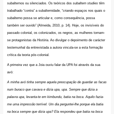
subalternos ou silenciados. Os teóricos dos
subaltern studies
têm
trabalhado “contra” a subalternidade, “criando espaços nos quais o
subalterno possa se articular e, como consequência, possa
também ser ouvido” (Almeida, 2010, p. 14). Hoje, os invisíveis do
passado colonial, os colonizados, os negros, as mulheres tornam-
se protagonistas da História. Ao divulgar o depoimento de carácter
testemunhal da entrevistada a autora vincula-se a esta formação
crítica da teoria pós-colonial.
A primeira vez que a Joia ouviu falar da UPA foi através da sua
avó:
A minha avó tinha sempre aquela preocupação de guardar as facas
num buraco que cavava e dizia upa, upa. Sempre que dizia a
palavra upa, levanta-te em kimbundu, batia na boca. Aquilo fazia-
me uma impressão terrível. Um dia perguntei-lhe porque ela batia
na boca sempre que dizia upa? Ela respondeu que batia na boca