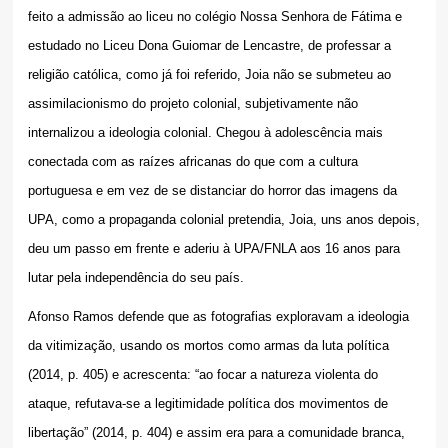
feito a admissão ao liceu no colégio Nossa Senhora de Fátima e
estudado no Liceu Dona Guiomar de Lencastre, de professar a
religião católica, como já foi referido, Joia não se submeteu ao
assimilacionismo do projeto colonial, subjetivamente não
internalizou a ideologia colonial. Chegou à adolescência mais
conectada com as raízes africanas do que com a cultura
portuguesa e em vez de se distanciar do horror das imagens da
UPA, como a propaganda colonial pretendia, Joia, uns anos depois,
deu um passo em frente e aderiu à UPA/FNLA aos 16 anos para
lutar pela independência do seu país.
Afonso Ramos defende que as fotografias exploravam a ideologia
da vitimização, usando os mortos como armas da luta política
(2014, p. 405) e acrescenta: “ao focar a natureza violenta do
ataque, refutava-se a legitimidade política dos movimentos de
libertação” (2014, p. 404) e assim era para a comunidade branca,