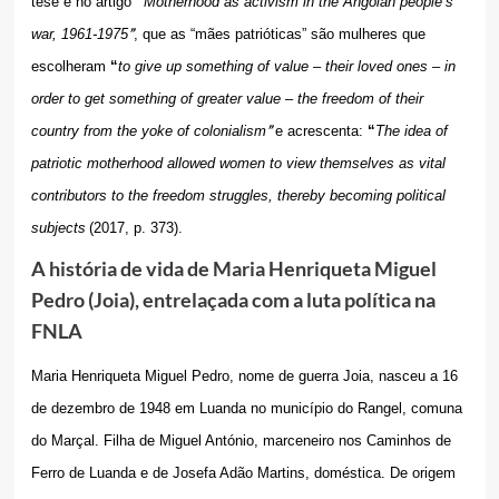
tese e no artigo
“
Motherhood as activism in the Angolan people’s
”
war, 1961-1975
, que as “mães patrióticas” são mulheres que
escolheram
“
to give up something of value – their loved ones – in
order to get something of greater value – the freedom of their
”
country from the yoke of colonialism
e acrescenta:
“
The idea of
patriotic motherhood allowed women to view themselves as vital
contributors to the freedom struggles, thereby becoming political
subjects
(2017, p. 373).
A história de vida de Maria Henriqueta Miguel
Pedro (Joia), entrelaçada com a luta política na
FNLA
Maria Henriqueta Miguel Pedro, nome de guerra Joia, nasceu a 16
de dezembro de 1948 em Luanda no município do Rangel, comuna
do Marçal. Filha de Miguel António, marceneiro nos Caminhos de
Ferro de Luanda e de Josefa Adão Martins, doméstica. De origem