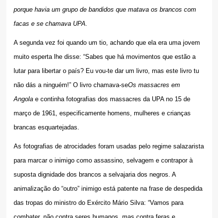
porque havia um grupo de bandidos que matava os brancos com
facas e se chamava UPA.
A segunda vez foi quando um tio, achando que ela era uma jovem
muito esperta lhe disse: “Sabes que há movimentos que estão a
lutar para libertar o país? Eu vou-te dar um livro, mas este livro tu
não dás a ninguém!” O livro chamava-se
Os massacres em
Angola
e continha fotografias dos massacres da UPA no 15 de
março de 1961, especificamente homens, mulheres e crianças
brancas esquartejadas.
As fotografias de atrocidades foram usadas pelo regime salazarista
para marcar o inimigo como assassin
o, selvagem e contrapor à
suposta dignidade dos brancos a selvajaria dos negros. A
animalização do “outro” inimigo está patente na frase de despedida
das tropas do ministro do Exército Mário Silva: “Vamos para
combater, não contra seres humanos, mas contra feras e