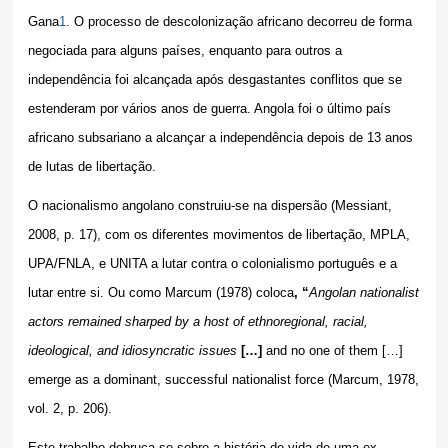
Gana
1
. O processo de descolonização africano decorreu de forma
negociada para alguns países, enquanto para outros a
independência foi alcançada após desgastantes conflitos que se
estenderam por vários anos de guerra. Angola foi o último país
africano subsariano a alcançar a independência depois de 13 anos
de lutas de libertação.
O nacionalismo angolano construiu-se na dispersão (Messiant,
2008, p. 17), com os diferentes movimentos de libertação, MPLA,
UPA/FNLA, e UNITA a lutar contra o colonialismo português e a
lutar entre si. Ou como Marcum (1978) coloca
, “
Angolan nationalist
actors remained sharped by a host of ethnoregional, racial,
ideological, and idiosyncratic issues
[…]
and no one of them […]
emerge as a dominant, successful nationalist force (Marcum, 1978,
vol. 2, p. 206).
Este trabalho debruça-se sobre a história de vida de uma ex-