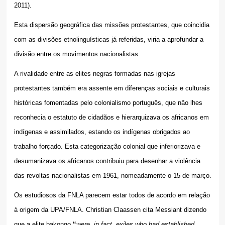
2011).
Esta dispersão geográfica das missões protestantes, que coincidia
com as divisões etnolinguísticas já referidas, viria a aprofundar a
divisão entre os movimentos nacionalistas.
A rivalidade entre as elites negras formadas nas igrejas
protestantes também era assente em diferenças sociais e culturais
históricas fomentadas pelo colonialismo português, que não lhes
reconhecia o estatuto de cidadãos e hierarquizava os africanos em
indígenas e assimilados, estando os indígenas obrigados ao
trabalho forçado. Esta categorização colonial que inferiorizava e
desumanizava os africanos contribuiu para desenhar a violência
das revoltas nacionalistas em 1961, nomeadamente o 15 de março.
Os estudiosos da FNLA parecem estar todos de acordo em relação
à origem da UPA/FNLA. Christian Claassen cita Messiant dizendo
que a elite bakongo
“
were, in fact, exiles who had established