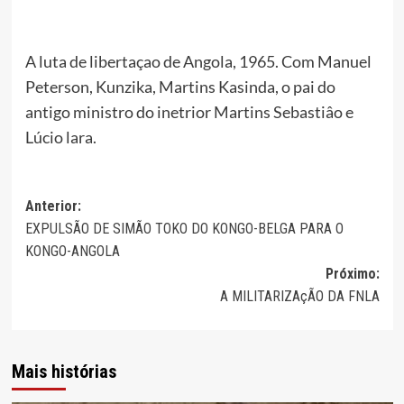
A luta de libertaçao de Angola, 1965. Com Manuel
Peterson, Kunzika, Martins Kasinda, o pai do
antigo ministro do inetrior Martins Sebastiâo e
Lúcio lara.
Navegação
Anterior:
EXPULSÃO DE SIMÃO TOKO DO KONGO-BELGA PARA O
de
KONGO-ANGOLA
artigos
Próximo:
A MILITARIZAçÃO DA FNLA
Mais histórias