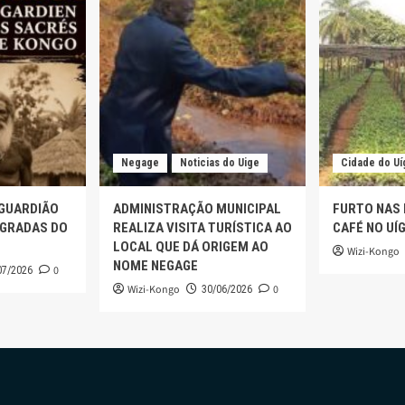
Negage
Noticias do Uige
Cidade do Uí
 GUARDIÃO
ADMINISTRAÇÃO MUNICIPAL
FURTO NAS
AGRADAS DO
REALIZA VISITA TURÍSTICA AO
CAFÉ NO UÍ
LOCAL QUE DÁ ORIGEM AO
Wizi-Kongo
NOME NEGAGE
0
07/2026
Wizi-Kongo
0
30/06/2026