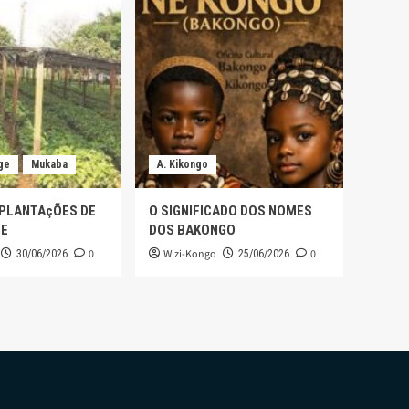
ge
Mukaba
A. Kikongo
 PLANTAçÕES DE
O SIGNIFICADO DOS NOMES
GE
DOS BAKONGO
0
Wizi-Kongo
0
30/06/2026
25/06/2026