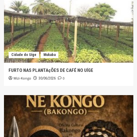
Cidade do Uíge
Mukaba
FURTO NAS PLANTAçÕES DE CAFÉ NO UÍGE
Wizi-Kongo
0
30/06/2026