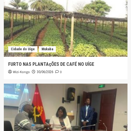
Cidade do Uíge
Mukaba
FURTO NAS PLANTAçÕES DE CAFÉ NO UÍGE
Wizi-Kongo
0
30/06/2026