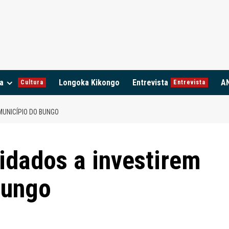
a
Longoka Kikongo
Entrevista
A
Cultura
Entrevista
UNICÍPIO DO BUNGO
idados a investirem
Bungo