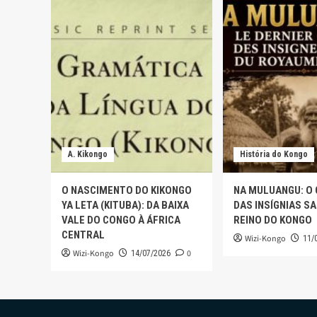
A. Kikongo
História do Kongo
O NASCIMENTO DO KIKONGO
NA MULUANGU: O
YA LETA (KITUBA): DA BAIXA
DAS INSÍGNIAS S
VALE DO CONGO À ÁFRICA
REINO DO KONGO
CENTRAL
Wizi-Kongo
11/
Wizi-Kongo
0
14/07/2026