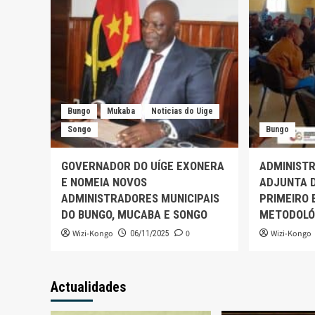
Bungo
Mukaba
Noticias do Uige
Songo
Bungo
GOVERNADOR DO UÍGE EXONERA
ADMINIST
E NOMEIA NOVOS
ADJUNTA D
ADMINISTRADORES MUNICIPAIS
PRIMEIRO
DO BUNGO, MUCABA E SONGO
METODOLÓ
Wizi-Kongo
0
Wizi-Kongo
06/11/2025
Actualidades