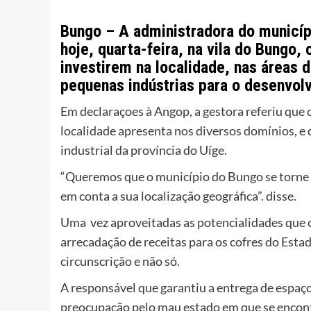
Bungo – A administradora do municíp
hoje, quarta-feira, na vila do Bungo,
investirem na localidade, nas áreas d
pequenas indústrias para o desenvol
Em declaraçoes à Angop, a gestora referiu que 
localidade apresenta nos diversos domínios, e
industrial da província do Uíge.
“Queremos que o município do Bungo se torne n
em conta a sua localização geográfica”. disse.
Uma vez aproveitadas as potencialidades que o 
arrecadação de receitas para os cofres do Est
circunscrição e não só.
A responsável que garantiu a entrega de espaç
preocupação pelo mau estado em que se encont