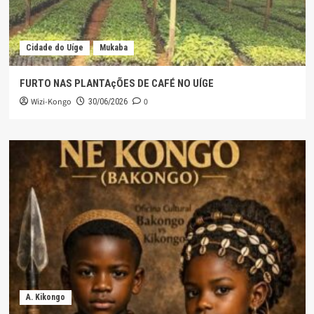
Cidade do Uíge
Mukaba
FURTO NAS PLANTAçÕES DE CAFÉ NO UÍGE
Wizi-Kongo
0
30/06/2026
A. Kikongo