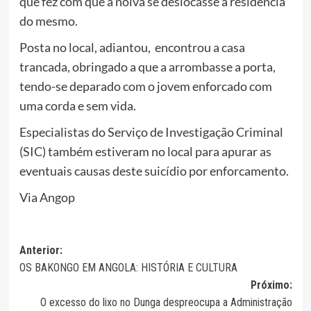
que fez com que a noiva se deslocasse a residência
do mesmo.
Posta no local, adiantou, encontrou a casa
trancada, obringado a que a arrombasse a porta,
tendo-se deparado com o jovem enforcado com
uma corda e sem vida.
Especialistas do Serviço de Investigação Criminal
(SIC) também estiveram no local para apurar as
eventuais causas deste suicídio por enforcamento.
Via Angop
Navegação
Anterior:
OS BAKONGO EM ANGOLA: HISTÓRIA E CULTURA
de
Próximo:
artigos
O excesso do lixo no Dunga despreocupa a Administração