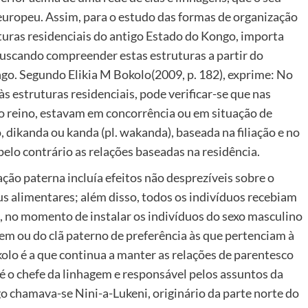
uropeu. Assim, para o estudo das formas de organização
ruturas residenciais do antigo Estado do Kongo, importa
buscando compreender estas estruturas a partir do
go. Segundo Elikia M Bokolo(2009, p. 182), exprime: No
às estruturas residenciais, pode verificar-se que nas
o reino, estavam em concorrência ou em situação de
dikanda ou kanda (pl. wakanda), baseada na filiação e no
pelo contrário as relações baseadas na residência.
ação paterna incluía efeitos não desprezíveis sobre o
bus alimentares; além disso, todos os indivíduos recebiam
 no momento de instalar os indivíduos do sexo masculino
gem ou do clã paterno de preferência às que pertenciam à
lo é a que continua a manter as relações de parentesco
é o chefe da linhagem e responsável pelos assuntos da
o chamava-se Nini-a-Lukeni, originário da parte norte do