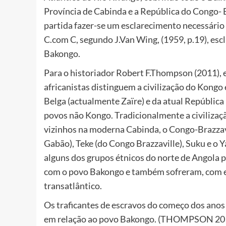
Província de Cabinda e a República do Congo- 
partida fazer-se um esclarecimento necessário
C.com C, segundo J.Van Wing, (1959, p.19), esc
Bakongo.
Para o historiador Robert F.Thompson (2011), 
africanistas distinguem a civilização do Kong
Belga (actualmente Zaïre) e da atual Repúblic
povos não Kongo. Tradicionalmente a civilizaç
vizinhos na moderna Cabinda, o Congo-Brazzavi
Gabão), Teke (do Congo Brazzaville), Suku e o Y
alguns dos grupos étnicos do norte de Angola p
com o povo Bakongo e também sofreram, com ele
transatlântico.
Os traficantes de escravos do começo dos ano
em relação ao povo Bakongo. (THOMPSON 2011