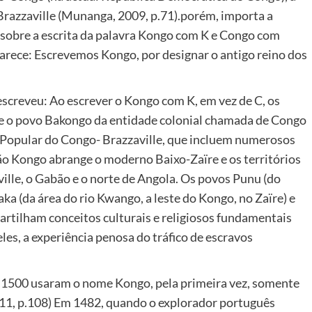
Brazzaville (Munanga, 2009, p.71).porém, importa a
 sobre a escrita da palavra Kongo com K e Congo com
larece: Escrevemos Kongo, por designar o antigo reino dos
escreveu: Ao escrever o Kongo com K, em vez de C, os
o e o povo Bakongo da entidade colonial chamada de Congo
a Popular do Congo- Brazzaville, que incluem numerosos
ão Kongo abrange o moderno Baixo-Zaïre e os territórios
lle, o Gabão e o norte de Angola. Os povos Punu (do
aka (da área do rio Kwango, a leste do Kongo, no Zaïre) e
artilham conceitos culturais e religiosos fundamentais
s, a experiência penosa do tráfico de escravos
s 1500 usaram o nome Kongo, pela primeira vez, somente
, p.108) Em 1482, quando o explorador português