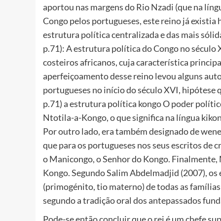
aportou nas margens do Rio Nzadi (que na língua
Congo pelos portugueses, este reino já existia
estrutura política centralizada e das mais sól
p.71): A estrutura política do Congo no século 
costeiros africanos, cuja característica princip
aperfeiçoamento desse reino levou alguns auto
portugueses no início do século XVI, hipótese
p.71) a estrutura política kongo O poder polít
Ntotila-a-Kongo, o que significa na língua kik
Por outro lado, era também designado de wen
que para os portugueses nos seus escritos de c
o Manicongo, o Senhor do Kongo. Finalmente,
Kongo. Segundo Salim Abdelmadjid (2007), os 
(primogénito, tio materno) de todas as famílias
segundo a tradição oral dos antepassados fun
Pode-se então concluir que o rei é um chefe sup