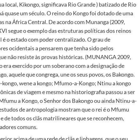
 local, Kikongo, significava Rio Grande ) batizado de Rio
 há quase um século. O reino do Kongo foi dotado de uma
idas na África Central. De acordo com Munanga (2009,
XVI segue o exemplo das estruturas políticas dos reinos
al é o estado com poder centralizado. O grau de
res ocidentais a pensarem que tenha sido pelos
 que não resiste às provas históricas. (MUNANGA 2009,
ico era exercido por um soberano com a designação de
ongo, aquele que congrega, une os seus povos, os Bakongo.
e-kongo, wene a kongo; Mfumo-a-Kongo; Ntinu a kongo
rônicas de viagem e mesmo na historiografia passou a ser
 Mfumu a Kongo, o Senhor dos Bakongo ou ainda Ntinu-a-
estudos de antropologia mostram que o rei é o Mfumu
 e de todos os clãs matrilineares que se reconhecem,
dadores comuns.
erior acima de uma rede de clãs e linhagens, que o seu