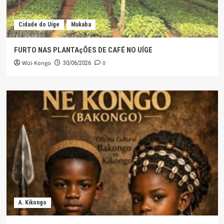
Cidade do Uíge
Mukaba
FURTO NAS PLANTAçÕES DE CAFÉ NO UÍGE
Wizi-Kongo
0
30/06/2026
A. Kikongo