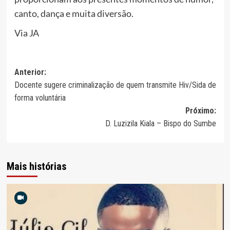
canto, dança e muita diversão.
Via JA
Navegação
Anterior:
Docente sugere criminalização de quem transmite Hiv/Sida de
de
forma voluntária
artigos
Próximo:
D. Luzizila Kiala – Bispo do Sumbe
Mais histórias