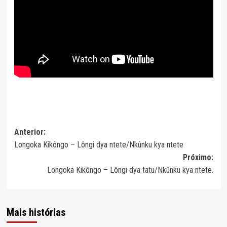
Navegação
Anterior:
Longoka Kikôngo – Lôngi dya ntete/Nkûnku kya ntete
de
Próximo:
artigos
Longoka Kikôngo – Lôngi dya tatu/Nkûnku kya ntete.
Mais histórias