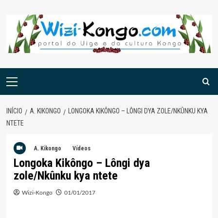
Skip
to
content
Menu
principal
INÍCIO
A. KIKONGO
LONGOKA KIKÔNGO – LÔNGI DYA ZOLE/NKÛNKU KYA
NTETE
A. Kikongo
Vídeos
Longoka Kikôngo – Lôngi dya
zole/Nkûnku kya ntete
Wizi-Kongo
01/01/2017