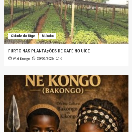
Cidade do Uíge
Mukaba
FURTO NAS PLANTAçÕES DE CAFÉ NO UÍGE
Wizi-Kongo
0
30/06/2026