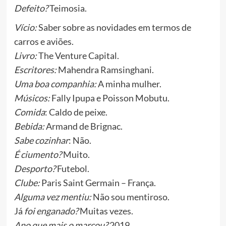
Defeito?
Teimosia.
Vício:
Saber sobre as novidades em termos de
carros e aviões.
Livro:
The Venture Capital.
Escritores:
Mahendra Ramsinghani.
Uma boa companhia:
A minha mulher.
Músicos:
Fally Ipupa e Poisson Mobutu.
Comida
: Caldo de peixe.
Bebida:
Armand de Brignac.
Sabe cozinhar
: Não.
É ciumento?
Muito.
Desporto?
Futebol.
Clube:
Paris Saint Germain – França.
Alguma vez mentiu:
Não sou mentiroso.
Já
foi enganado?
Muitas vezes.
Ano que mais o marcou?
2019.