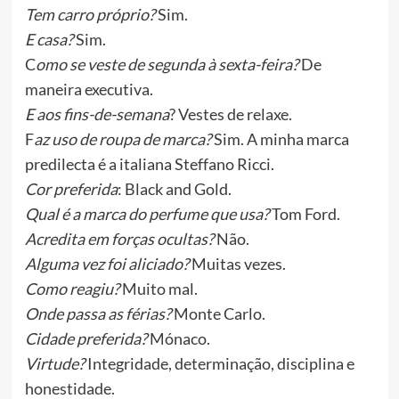
Tem carro próprio?
Sim.
E casa?
Sim.
C
omo se veste de segunda à sexta-feira?
De
maneira executiva.
E aos fins-de-semana
? Vestes de relaxe.
F
az uso de roupa de marca?
Sim. A minha marca
predilecta é a italiana Steffano Ricci.
Cor preferida
: Black and Gold.
Qual é a marca do perfume que usa?
Tom Ford.
Acredita em forças ocultas?
Não.
Alguma vez foi aliciado?
Muitas vezes.
Como reagiu?
Muito mal.
Onde passa as férias?
Monte Carlo.
Cidade preferida?
Mónaco.
Virtude?
Integridade, determinação, disciplina e
honestidade.