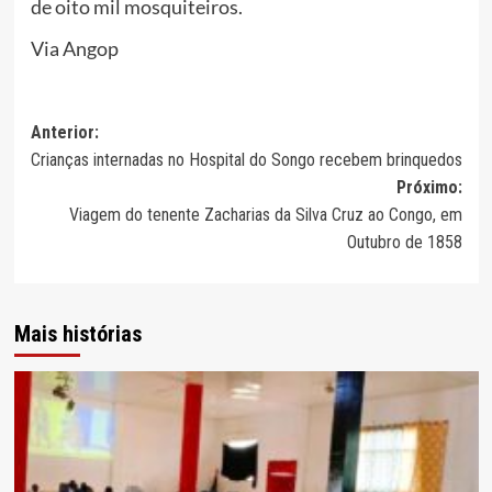
de oito mil mosquiteiros.
Via Angop
Navegação
Anterior:
Crianças internadas no Hospital do Songo recebem brinquedos
de
Próximo:
artigos
Viagem do tenente Zacharias da Silva Cruz ao Congo, em
Outubro de 1858
Mais histórias