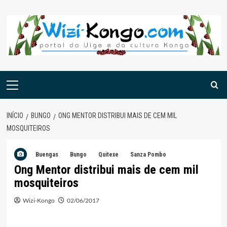
Skip
to
content
Menu
principal
INÍCIO
BUNGO
ONG MENTOR DISTRIBUI MAIS DE CEM MIL
MOSQUITEIROS
Buengas
Bungo
Quitexe
Sanza Pombo
Ong Mentor distribui mais de cem mil
mosquiteiros
Wizi-Kongo
02/06/2017