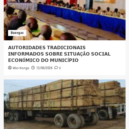
Buengas
𝗔𝗨𝗧𝗢𝗥𝗜𝗗𝗔𝗗𝗘𝗦 𝗧𝗥𝗔𝗗𝗜𝗖𝗜𝗢𝗡𝗔𝗜𝗦
𝗜𝗡𝗙𝗢𝗥𝗠𝗔𝗗𝗢𝗦 𝗦𝗢𝗕𝗥𝗘 𝗦𝗜𝗧𝗨𝗔ÇÃ𝗢 𝗦𝗢𝗖𝗜𝗔𝗟
𝗘𝗖𝗢𝗡Ó𝗠𝗜𝗖𝗢 𝗗𝗢 𝗠𝗨𝗡𝗜𝗖Í𝗣𝗜𝗢
Wizi-Kongo
0
12/06/2026