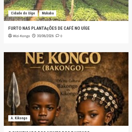
Cidade do Uíge
Mukaba
FURTO NAS PLANTAçÕES DE CAFÉ NO UÍGE
Wizi-Kongo
0
30/06/2026
A. Kikongo