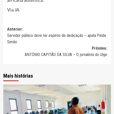
africana autêntica.
Via JA
Navegação
Anterior:
Servidor público deve ter espírito de dedicação – apela Pinda
de
Simão
artigos
Próximo:
ANTÓNIO CAPITÃO DA SILVA – O jornalista do Uíge
Mais histórias