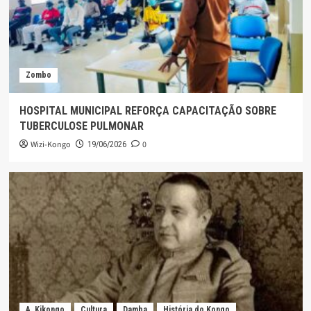
Zombo
HOSPITAL MUNICIPAL REFORÇA CAPACITAÇÃO SOBRE
TUBERCULOSE PULMONAR
Wizi-Kongo
0
19/06/2026
A. Kikongo
Cultura
Damba
História do Kongo