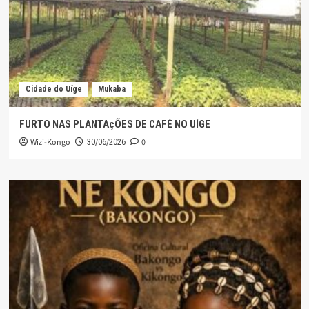
Cidade do Uíge
Mukaba
FURTO NAS PLANTAçÕES DE CAFÉ NO UÍGE
Wizi-Kongo
0
30/06/2026