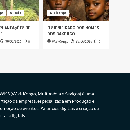
ge
Mukaba
A. Kikongo
 PLANTAçÕES DE
O SIGNIFICADO DOS NOMES
GE
DOS BAKONGO
0
Wizi-Kongo
0
30/06/2026
25/06/2026
WKS (Wizi-Kongo, Multimédia e Seviços) é uma
rtição da empresa, especializada em Produção e
omoção de eventos; Anúncios digitais e criação de
rtais digitais.