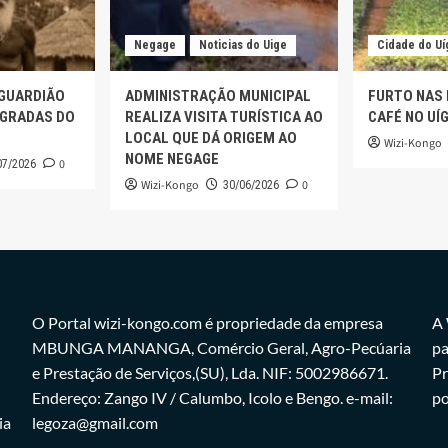
Negage
Noticias do Uige
Cidade do Uí
 GUARDIÃO
ADMINISTRAÇÃO MUNICIPAL
FURTO NAS
AGRADAS DO
REALIZA VISITA TURÍSTICA AO
CAFÉ NO UÍ
LOCAL QUE DÁ ORIGEM AO
Wizi-Kongo
NOME NEGAGE
0
07/2026
Wizi-Kongo
0
30/06/2026
O Portal wizi-kongo.com é propriedade da empresa
A 
MBUNGA MANANGA, Comércio Geral, Agro-Pecúaria
pa
e Prestação de Serviços,(SU), Lda. NIF: 5002986671.
Pr
Endereço: Zango IV / Calumbo, Icolo e Bengo. e-mail:
po
ia
legoza@gmail.com