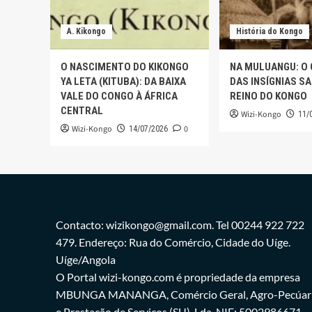
A. Kikongo
História do Kongo
O NASCIMENTO DO KIKONGO
NA MULUANGU: O
YA LETA (KITUBA): DA BAIXA
DAS INSÍGNIAS S
VALE DO CONGO À ÁFRICA
REINO DO KONGO
CENTRAL
Wizi-Kongo
11/
Wizi-Kongo
0
14/07/2026
Contacto: wizikongo@gmail.com. Tel 00244 922 722
479. Endereço: Rua do Comércio, Cidade do Uíge.
Uíge/Angola
O Portal wizi-kongo.com é propriedade da empresa
MBUNGA MANANGA, Comércio Geral, Agro-Pecúar
e Prestação de Serviços,(SU), Lda. NIF: 5002986671.