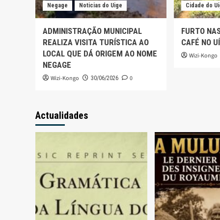
Negage
Noticias do Uige
Cidade do U
ADMINISTRAÇÃO MUNICIPAL
FURTO NA
REALIZA VISITA TURÍSTICA AO
CAFÉ NO U
LOCAL QUE DÁ ORIGEM AO NOME
Wizi-Kongo
NEGAGE
Wizi-Kongo
0
30/06/2026
Actualidades