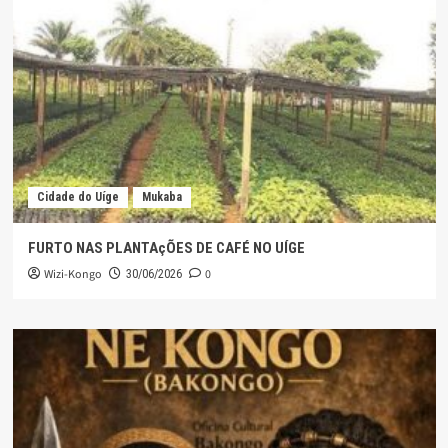
Cidade do Uíge
Mukaba
FURTO NAS PLANTAçÕES DE CAFÉ NO UÍGE
Wizi-Kongo
0
30/06/2026