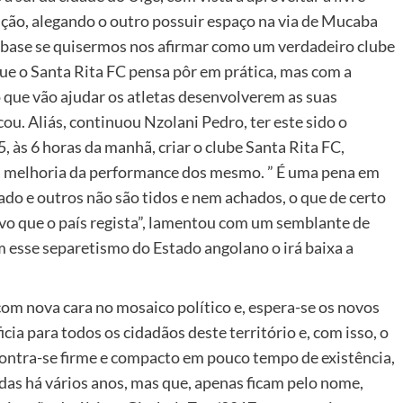
ição, alegando o outro possuir espaço na via de Mucaba
 base se quisermos nos afirmar como um verdadeiro clube
o, que o Santa Rita FC pensa pôr em prática, mas com a
 que vão ajudar os atletas desenvolverem as suas
ou. Aliás, continuou Nzolani Pedro, ter este sido o
 às 6 horas da manhã, criar o clube Santa Rita FC,
a melhoria da performance dos mesmo. ” É uma pena em
ado e outros não são tidos e nem achados, o que de certo
vo que o país regista”, lamentou com um semblante de
m esse separetismo do Estado angolano o irá baixa a
om nova cara no mosaico político e, espera-se os novos
cia para todos os cidadãos deste território e, com isso, o
ncontra-se firme e compacto em pouco tempo de existência,
as há vários anos, mas que, apenas ficam pelo nome,