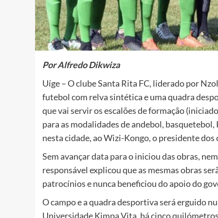
Por Alfredo Dikwiza
Uíge – O clube Santa Rita FC, liderado por Nzo
futebol com relva sintética e uma quadra desp
que vai servir os escalões de formação (iniciad
para as modalidades de andebol, basquetebol, K
nesta cidade, ao Wizi-Kongo, o presidente dos 
Sem avançar data para o iniciou das obras, nem 
responsável explicou que as mesmas obras serã
patrocínios e nunca beneficiou do apoio do gov
O campo e a quadra desportiva será erguido nu
Universidade Kimpa Vita, há cinco quilómetros a