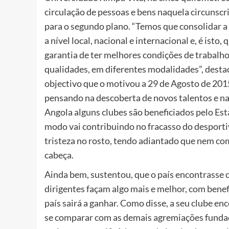
circulação de pessoas e bens naquela circunscr
para o segundo plano. “Temos que consolidar a
a nível local, nacional e internacional e, é ist
garantia de ter melhores condições de trabalho
qualidades, em diferentes modalidades”, destac
objectivo que o motivou a 29 de Agosto de 2015,
pensando na descoberta de novos talentos e n
Angola alguns clubes são beneficiados pelo Est
modo vai contribuindo no fracasso do desporti
tristeza no rosto, tendo adiantado que nem co
cabeça.
Ainda bem, sustentou, que o país encontrasse c
dirigentes façam algo mais e melhor, com benefi
país sairá a ganhar. Como disse, a seu clube e
se comparar com as demais agremiações fundad