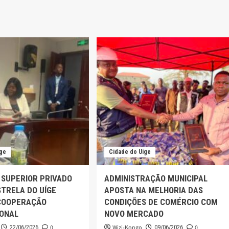
íge
Cidade do Uíge
 SUPERIOR PRIVADO
ADMINISTRAÇÃO MUNICIPAL
TRELA DO UÍGE
APOSTA NA MELHORIA DAS
COOPERAÇÃO
CONDIÇÕES DE COMÉRCIO COM
IONAL
NOVO MERCADO
0
Wizi-Kongo
0
22/06/2026
09/06/2026