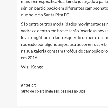
mais sem especificâ-los, tendo justiçado a pa
sénior, participação em diferentes campeonato
que hoje é o Santa Rita FC.
São entre outros modalidades movimentadas no c
xadrez e dentro em breve serão inseridas nov
leva o logótipo no lado esquerdo do peito da i
rodeado por alguns anjos, usa as cores rosa e b
na sua galeria constam troféus de campeão pro
em 2016.
Wizi-Kongo
Navegação
Anterior:
Surto de cólera mata seis pessoas no Uige
de
artigos