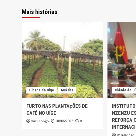
Mais histórias
Cidade do Uíge
Mukaba
Cidade do U
FURTO NAS PLANTAçÕES DE
INSTITUTO
CAFÉ NO UÍGE
NZENZU ES
REFORÇA 
Wizi-Kongo
0
30/06/2026
INTERNAC
Wizi-Kongo