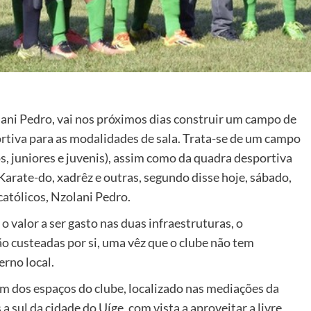
lani Pedro, vai nos próximos dias construir um campo de
ortiva para as modalidades de sala. Trata-se de um campo
os, juniores e juvenis), assim como da quadra desportiva
arate-do, xadrêz e outras, segundo disse hoje, sábado,
católicos, Nzolani Pedro.
o valor a ser gasto nas duas infraestruturas, o
o custeadas por si, uma vêz que o clube não tem
erno local.
m dos espaços do clube, localizado nas mediações da
 sul da cidade do Uíge, com vista a aproveitar a livre