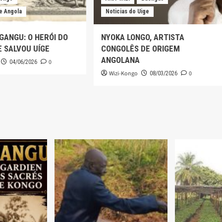
e Angola
Noticias do Uige
ANGU: O HERÓI DO
NYOKA LONGO, ARTISTA
 SALVOU UÍGE
CONGOLÊS DE ORIGEM
ANGOLANA
0
04/06/2026
Wizi-Kongo
0
08/03/2026