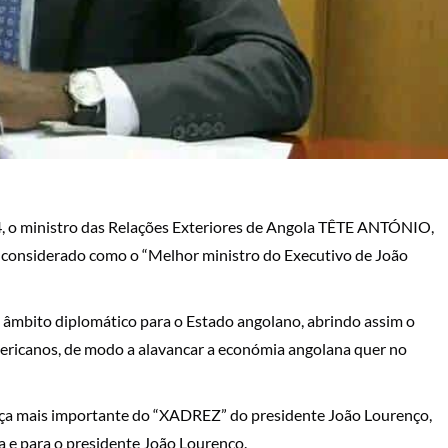
4, o ministro das Relações Exteriores de Angola TÊTE ANTÓNIO,
é considerado como o “Melhor ministro do Executivo de João
âmbito diplomático para o Estado angolano, abrindo assim o
mericanos, de modo a alavancar a económia angolana quer no
peça mais importante do “XADREZ” do presidente João Lourenço,
 e para o presidente João Lourenço.