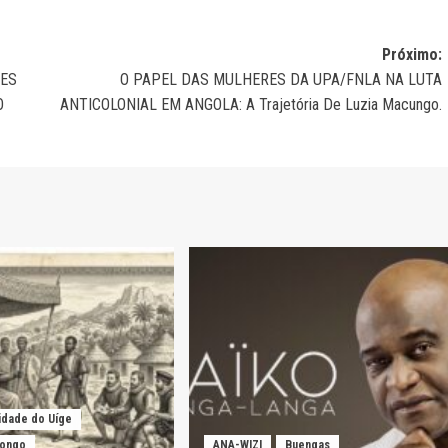
Próximo:
MES
O PAPEL DAS MULHERES DA UPA/FNLA NA LUTA
O
ANTICOLONIAL EM ANGOLA: A Trajetória De Luzia Macungo.
idade do Uíge
Kongo
ANA-WIZI
Buengas