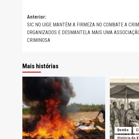
Navegação
Anterior:
SIC NO UIGE MANTÉM A FIRMEZA NO COMBATE A CRI
de
ORGANIZADOS E DESMANTELA MAIS UMA ASSOCIAÇÃ
artigos
CRIMINOSA
Mais histórias
Bembe
C
História do 