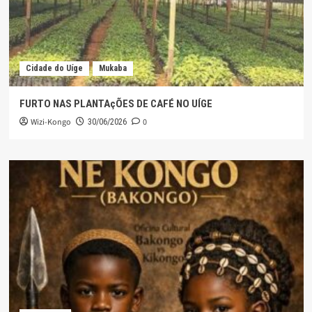
Cidade do Uíge
Mukaba
FURTO NAS PLANTAçÕES DE CAFÉ NO UÍGE
Wizi-Kongo
0
30/06/2026