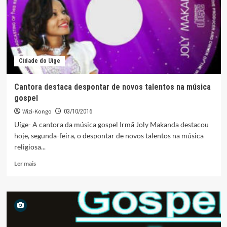
informática
no
Centro
Móvel
Cidade do Uíge
Cantora destaca despontar de novos talentos na música
gospel
Wizi-Kongo
03/10/2016
Uíge- A cantora da música gospel Irmã Joly Makanda destacou
hoje, segunda-feira, o despontar de novos talentos na música
religiosa...
Leia
Ler mais
mais
sobre
Cantora
destaca
despontar
de