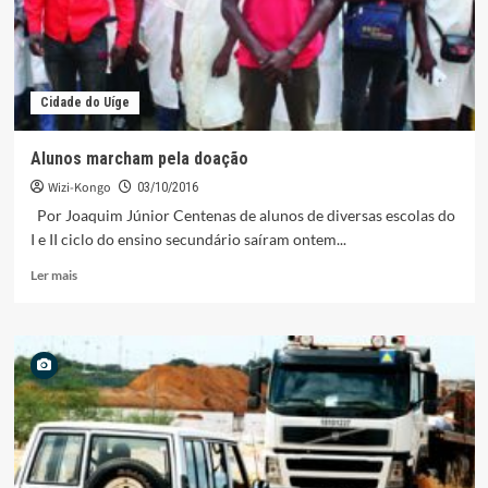
Cidade do Uíge
Alunos marcham pela doação
Wizi-Kongo
03/10/2016
Por Joaquim Júnior Centenas de alunos de diversas escolas do
I e II ciclo do ensino secundário saíram ontem...
Leia
Ler mais
mais
sobre
Alunos
marcham
pela
doação