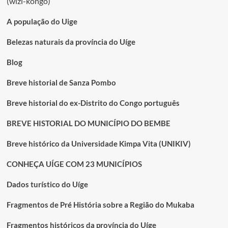
(wizi-kongo)
edição
do
festival
A população do Uige
provincial
da
Belezas naturais da província do Uíge
música
gospel
Blog
Breve historial de Sanza Pombo
Breve historial do ex-Distrito do Congo português
BREVE HISTORIAL DO MUNICÍPIO DO BEMBE
Breve histórico da Universidade Kimpa Vita (UNIKIV)
CONHEÇA UÍGE COM 23 MUNICÍPIOS
Dados turístico do Uíge
Fragmentos de Pré História sobre a Região do Mukaba
Fragmentos históricos da província do Uíge