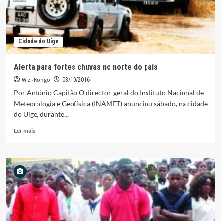
Cidade do Uíge
Alerta para fortes chuvas no norte do país
Wizi-Kongo
03/10/2016
Por António Capitão O director-geral do Instituto Nacional de
Meteorologia e Geofísica (INAMET) anunciou sábado, na cidade
do Uíge, durante...
Leia
Ler mais
mais
sobre
Alerta
para
fortes
chuvas
no
norte
do