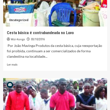
Uncategorized
Cesta básica é contrabandeada no Luvo
Wizi-Kongo
03/10/2016
Por João Mavinga Produtos da cesta básica, cuja reexportação
foi proibida, continuam a ser comercializados de forma
clandestina na localidade...
Leia
Ler mais
mais
sobre
Cesta
básica
é
contrabandeada
no
Luvo