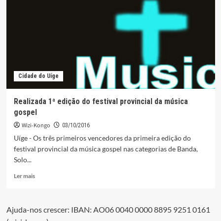
novos
talentos
na
música
gospel
Cidade do Uíge
Realizada 1ª edição do festival provincial da música
gospel
Wizi-Kongo
03/10/2016
Uíge - Os três primeiros vencedores da primeira edição do
festival provincial da música gospel nas categorias de Banda,
Solo...
Leia
Ler mais
mais
sobre
Realizada
Ajuda-nos crescer: IBAN: AO06 0040 0000 8895 9251 0161
1ª