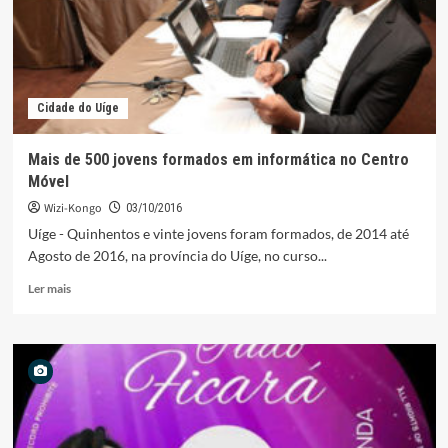
RDC
Cidade do Uíge
Mais de 500 jovens formados em informática no Centro
Móvel
Wizi-Kongo
03/10/2016
Uíge - Quinhentos e vinte jovens foram formados, de 2014 até
Agosto de 2016, na província do Uíge, no curso...
Leia
Ler mais
mais
sobre
Mais
de
500
jovens
formados
em