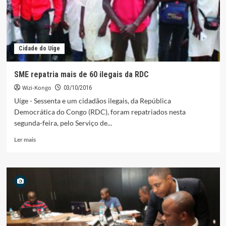
país
Cidade do Uíge
SME repatria mais de 60 ilegais da RDC
Wizi-Kongo
03/10/2016
Uíge - Sessenta e um cidadãos ilegais, da República
Democrática do Congo (RDC), foram repatriados nesta
segunda-feira, pelo Serviço de...
Leia
Ler mais
mais
sobre
SME
repatria
mais
de
60
ilegais
da