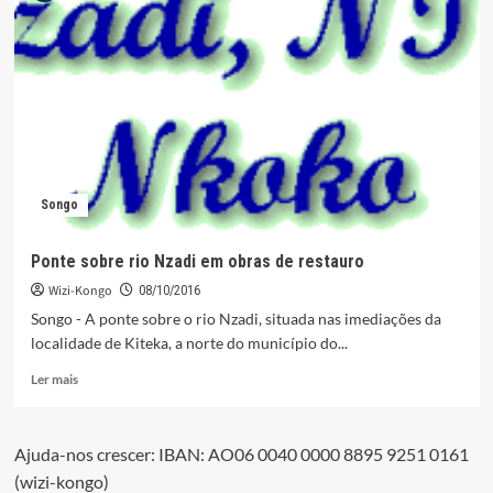
incentiva
saneamento
do
meio
ambiente
Songo
Ponte sobre rio Nzadi em obras de restauro
Wizi-Kongo
08/10/2016
Songo - A ponte sobre o rio Nzadi, situada nas imediações da
localidade de Kiteka, a norte do município do...
Leia
Ler mais
mais
sobre
Ponte
Ajuda-nos crescer: IBAN: AO06 0040 0000 8895 9251 0161
sobre
(wizi-kongo)
rio