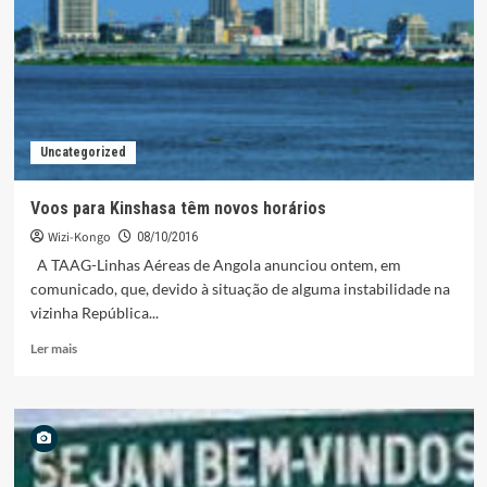
em
1912
–
CIVILIZAÇÃO
DO
INDÍGENA(
COLONIZAÇÃO
Uncategorized
)
Voos para Kinshasa têm novos horários
Wizi-Kongo
08/10/2016
A TAAG-Linhas Aéreas de Angola anunciou ontem, em
comunicado, que, devido à situação de alguma instabilidade na
vizinha República...
Leia
Ler mais
mais
sobre
Voos
para
Kinshasa
têm