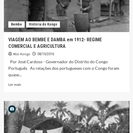
Bembe
História do Kongo
VIAGEM AO BEMBE E DAMBA em 1912- REGIME
COMERCIAL E AGRICULTURA
Wizi-Kongo
08/10/2016
Por José Cardoso - Governador do Distrito do Congo
Português As relações dos portugueses com o Congo foram
quase...
Leia
Ler mais
mais
sobre
VIAGEM
AO
BEMBE
E
DAMBA
em