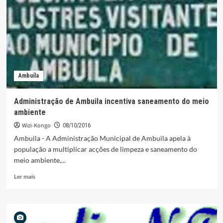
novos
horários
Ambuíla
Administração de Ambuila incentiva saneamento do meio
ambiente
Wizi-Kongo
08/10/2016
Ambuila - A Administração Municipal de Ambuila apela à
população a multiplicar acções de limpeza e saneamento do
meio ambiente,...
Leia
Ler mais
mais
sobre
Administração
de
Ambuila