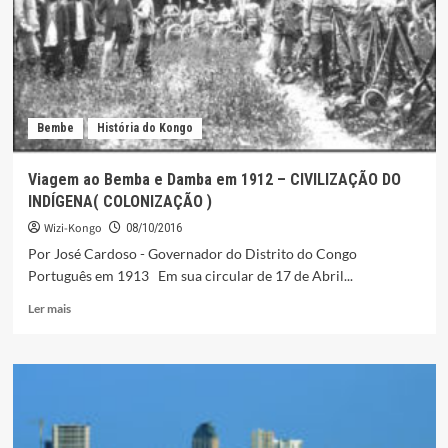
1912
–
RELIGIÃO
E
FÉ.
Bembe
História do Kongo
Viagem ao Bemba e Damba em 1912 – CIVILIZAÇÃO DO
INDÍGENA( COLONIZAÇÃO )
Wizi-Kongo
08/10/2016
Por José Cardoso - Governador do Distrito do Congo
Português em 1913 Em sua circular de 17 de Abril...
Leia
Ler mais
mais
sobre
Viagem
ao
Bemba
e
Damba