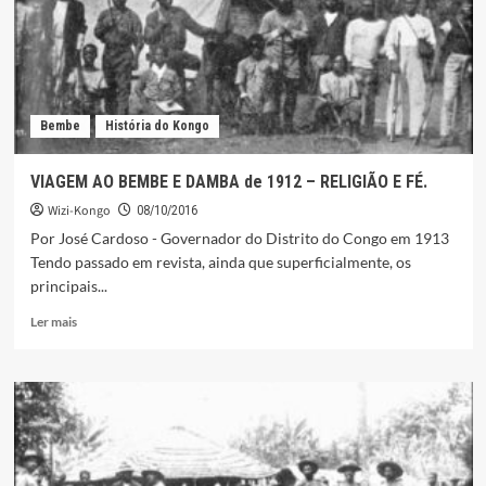
1912-
REGIME
COMERCIAL
E
AGRICULTURA
Bembe
História do Kongo
VIAGEM AO BEMBE E DAMBA de 1912 – RELIGIÃO E FÉ.
Wizi-Kongo
08/10/2016
Por José Cardoso - Governador do Distrito do Congo em 1913
Tendo passado em revista, ainda que superficialmente, os
principais...
Leia
Ler mais
mais
sobre
VIAGEM
AO
BEMBE
E
DAMBA
de