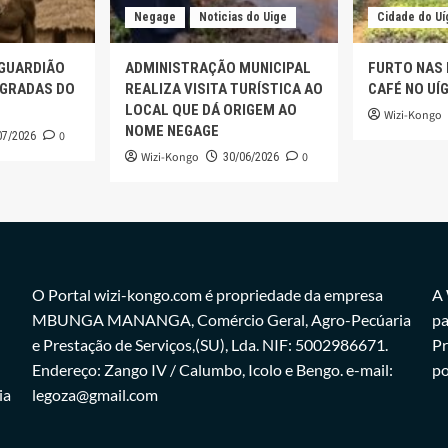
Negage
Noticias do Uige
Cidade do Uí
 GUARDIÃO
ADMINISTRAÇÃO MUNICIPAL
FURTO NAS
AGRADAS DO
REALIZA VISITA TURÍSTICA AO
CAFÉ NO UÍ
LOCAL QUE DÁ ORIGEM AO
Wizi-Kongo
NOME NEGAGE
0
07/2026
Wizi-Kongo
0
30/06/2026
O Portal wizi-kongo.com é propriedade da empresa
A 
MBUNGA MANANGA, Comércio Geral, Agro-Pecúaria
pa
e Prestação de Serviços,(SU), Lda. NIF: 5002986671.
Pr
Endereço: Zango IV / Calumbo, Icolo e Bengo. e-mail:
po
ia
legoza@gmail.com