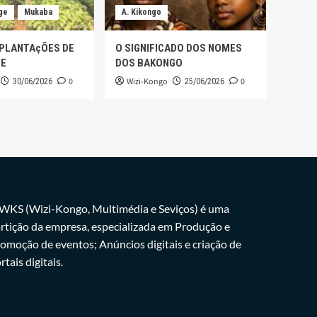
ge
Mukaba
A. Kikongo
 PLANTAçÕES DE
O SIGNIFICADO DOS NOMES
GE
DOS BAKONGO
0
Wizi-Kongo
0
30/06/2026
25/06/2026
WKS (Wizi-Kongo, Multimédia e Seviços) é uma
rtição da empresa, especializada em Produção e
omoção de eventos; Anúncios digitais e criação de
rtais digitais.