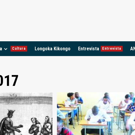
a
Longoka Kikongo
Entrevista
A
Cultura
Entrevista
017