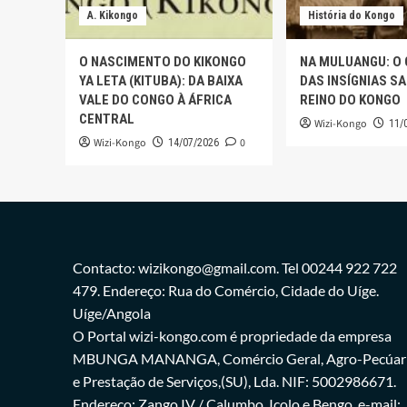
A. Kikongo
História do Kongo
O NASCIMENTO DO KIKONGO
NA MULUANGU: O
YA LETA (KITUBA): DA BAIXA
DAS INSÍGNIAS S
VALE DO CONGO À ÁFRICA
REINO DO KONGO
CENTRAL
Wizi-Kongo
11/
Wizi-Kongo
0
14/07/2026
Contacto: wizikongo@gmail.com. Tel 00244 922 722
479. Endereço: Rua do Comércio, Cidade do Uíge.
Uíge/Angola
O Portal wizi-kongo.com é propriedade da empresa
MBUNGA MANANGA, Comércio Geral, Agro-Pecúar
e Prestação de Serviços,(SU), Lda. NIF: 5002986671.
Endereço: Zango IV / Calumbo, Icolo e Bengo. e-mail: