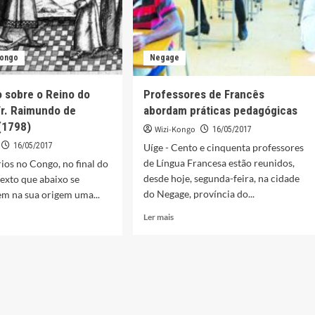
Kongo
Negage
 sobre o Reino do
Professores de Francês
r. Raimundo de
abordam práticas pedagógicas
(1798)
Wizi-Kongo
16/05/2017
16/05/2017
Uíge - Cento e cinquenta professores
de Língua Francesa estão reunidos,
ios no Congo, no final do
desde hoje, segunda-feira, na cidade
texto que abaixo se
do Negage, província do...
em na sua origem uma...
Leia
Ler mais
mais
sobre
Professores
mação
de
Francês
abordam
práticas