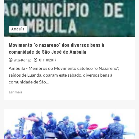
Ambuíla
Movimento “o nazareno” doa diversos bens à
comunidade de São José de Ambuila
Wizi-Kongo
01/10/2017
Ambuila - Membros do Movimento católico "o Nazareno",
saídos de Luanda, doaram este sábado, diversos bens à
comunidade de São...
Leia
Ler mais
mais
sobre
Movimento
“o
nazareno”
doa
diversos
bens