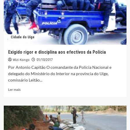
à
comunidade
de
São
José
de
Cidade do Uíge
Ambuila
Exigido rigor e disciplina aos efectivos da Polícia
Wizi-Kongo
01/10/2017
Por Antonio Capitão O comandante da Polícia Nacional e
delegado do Ministério do Interior na província do Uíge,
comissário Leitão...
Leia
Ler mais
mais
sobre
Exigido
rigor
e
disciplina
aos