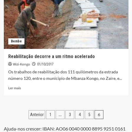
efectivos
da
Polícia
Bembe
Reabilitação decorre a um ritmo acelerado
Wizi-Kongo
01/10/2017
Os trabalhos de reabilitação dos 111 quilómetros da estrada
número 120, entre o município de Mbanza Kongo, no Zaire, e...
Leia
Ler mais
mais
sobre
Reabilitação
decorre
Paginação
…
6
Anterior
1
3
4
5
a
um
dos
ritmo
Ajuda-nos crescer: IBAN: AO06 0040 0000 8895 9251 0161
acelerado