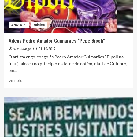
ANA-WIZI
Música
Adeus Pedro Amador Guimarães “Pepé Bipoli”
Wizi-Kongo
01/10/2017
O artista ango-congolês Pedro Amador Guimarães "Bipoli na
fulu", faleceu no princípio da tarde de ontém, dia 1 de Outubro,
em...
Leia
Ler mais
mais
sobre
Adeus
Pedro
Amador
Guimarães
“Pepé
Bipoli”