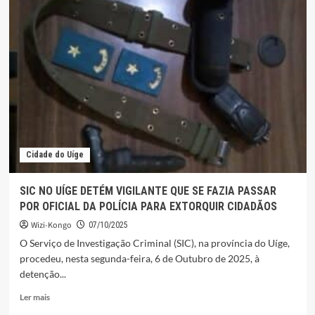
MUNICIPAL
AUSCULTAÇÃO
POPULAÇÃO
DO
KILUANGU
Cidade do Uíge
SIC NO UÍGE DETÉM VIGILANTE QUE SE FAZIA PASSAR
POR OFICIAL DA POLÍCIA PARA EXTORQUIR CIDADÃOS
Wizi-Kongo
07/10/2025
O Serviço de Investigação Criminal (SIC), na província do Uíge,
procedeu, nesta segunda-feira, 6 de Outubro de 2025, à
detenção...
Leia
Ler mais
mais