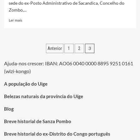
sede do ex-Posto Administrativo de Sacandica, Concelho do
Zombo,...
Leia
Ler mais
mais
sobre
BRIGADEIRO
LUSINGU
Paginação
3
Anterior
1
2
FRANCISCO,
PRESIDENTE
dos
DE
Ajuda-nos crescer: IBAN: AO06 0040 0000 8895 9251 0161
conteúdos
ANA-
(wizi-kongo)
SAKANDIKA
A população do Uige
Belezas naturais da província do Uíge
Blog
Breve historial de Sanza Pombo
Breve historial do ex-Distrito do Congo português