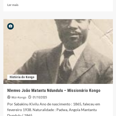
Leia
Ler mais
mais
sobre
GRENFELL,
PAI
DOS
POBRES
História do Kongo
Nlemvo João Matantu Ndundulu – Missionário Kongo
Wizi-Kongo
01/10/2025
Por Sabakinu Kivilu Ano de nascimento : 1865, faleceu em
fevereiro 1938. Naturalidade : Padwa, Angola Mantantu
Dundulu ( 1865...