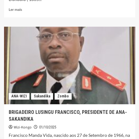
Leia
Ler mais
mais
sobre
Nlemvo
João
Matantu
Ndundulu
–
Missionário
Kongo
ANA-WIZI
Sakandika
Zombo
BRIGADEIRO LUSINGU FRANCISCO, PRESIDENTE DE ANA-
SAKANDIKA
Wizi-Kongo
01/10/2025
Francisco Manda Vida, nascido aos 27 de Setembro de 1966, na