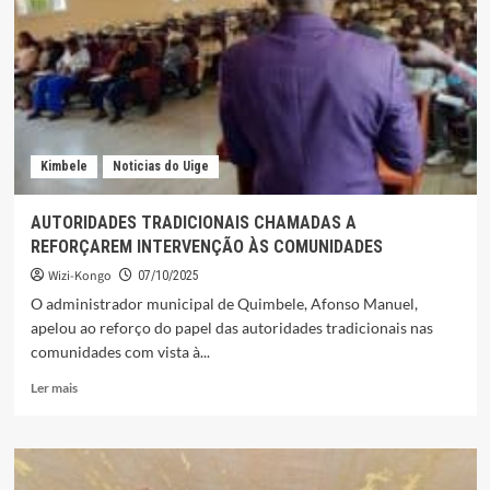
COM
UM
NOVO
DIRECTOR
DOS
SME
Kimbele
Noticias do Uige
AUTORIDADES TRADICIONAIS CHAMADAS A
REFORÇAREM INTERVENÇÃO ÀS COMUNIDADES
Wizi-Kongo
07/10/2025
O administrador municipal de Quimbele, Afonso Manuel,
apelou ao reforço do papel das autoridades tradicionais nas
comunidades com vista à...
Leia
Ler mais
mais
sobre
AUTORIDADES
TRADICIONAIS
CHAMADAS