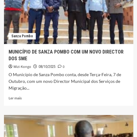
ENCERRAMENTO
DE
FORMAÇÃO
AOS
MOTO
TAXISTAS
Sanza Pombo
MUNICÍPIO DE SANZA POMBO COM UM NOVO DIRECTOR
DOS SME
Wizi-Kongo
0
08/10/2025
O Município de Sanza Pombo conta, desde Terça-Feira, 7 de
Outubro, com um novo Director Municipal dos Serviços de
Migração...
Leia
Ler mais
mais
sobre
MUNICÍPIO
DE
SANZA
POMBO