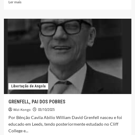
Leia
Ler mais
mais
sobre
MFUMU
PATTY
(Archibald
Patterson),
UM
EVANGELISTA
ANGLICANO
EM
ANGOLA
Libertação de Angola
GRENFELL, PAI DOS POBRES
Wizi-Kongo
03/10/2025
Por Bênção Cavila Abilio William David Grenfell nasceu e foi
educado em Leeds, tendo posteriormente estudado no Cliff
College e...