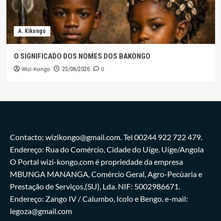
A. Kikongo
O SIGNIFICADO DOS NOMES DOS BAKONGO
Wizi-Kongo
0
25/06/2026
Contacto: wizikongo@gmail.com. Tel 00244 922 722 479.
Endereço: Rua do Comércio, Cidade do Uíge. Uíge/Angola
O Portal wizi-kongo.com é propriedade da empresa
MBUNGA MANANGA, Comércio Geral, Agro-Pecúaria e
Prestação de Serviços,(SU), Lda. NIF: 5002986671.
Endereço: Zango IV / Calumbo, Icolo e Bengo. e-mail:
legoza@gmail.com