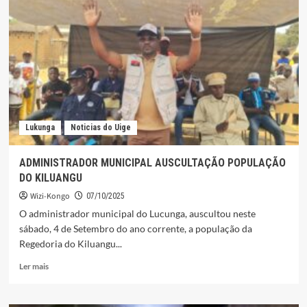
A
REFORÇAREM
INTERVENÇÃO
ÀS
COMUNIDADES
Lukunga
Noticias do Uige
ADMINISTRADOR MUNICIPAL AUSCULTAÇÃO POPULAÇÃO
DO KILUANGU
Wizi-Kongo
07/10/2025
O administrador municipal do Lucunga, auscultou neste
sábado, 4 de Setembro do ano corrente, a população da
Regedoria do Kiluangu...
Leia
Ler mais
mais
sobre
ADMINISTRADOR