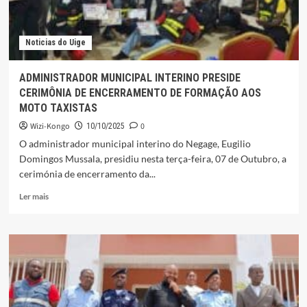
Noticias do Uige
ADMINISTRADOR MUNICIPAL INTERINO PRESIDE
CERIMÔNIA DE ENCERRAMENTO DE FORMAÇÃO AOS
MOTO TAXISTAS
Wizi-Kongo
0
10/10/2025
O administrador municipal interino do Negage, Eugilio
Domingos Mussala, presidiu nesta terça-feira, 07 de Outubro, a
cerimónia de encerramento da...
Leia
Ler mais
mais
sobre
ADMINISTRADOR
MUNICIPAL
INTERINO
PRESIDE
CERIMÔNIA
DE