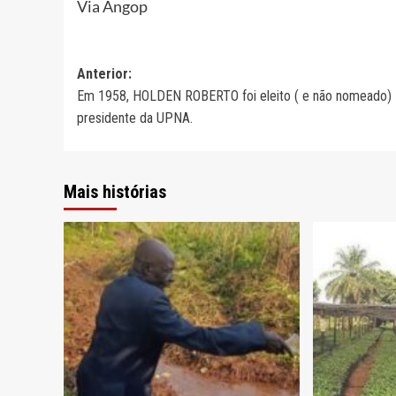
Via Angop
Navegação
Anterior:
Em 1958, HOLDEN ROBERTO foi eleito ( e não nomeado)
de
presidente da UPNA.
artigos
Mais histórias