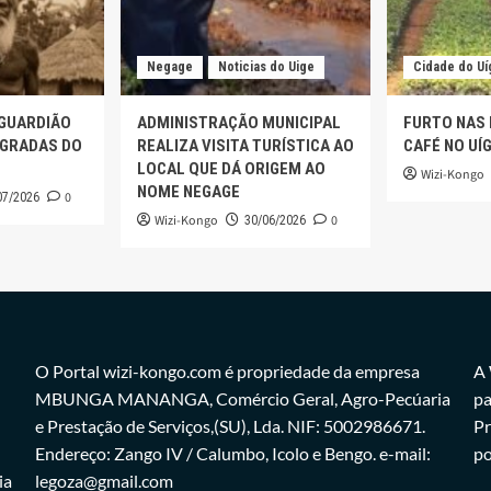
Negage
Noticias do Uige
Cidade do Uí
 GUARDIÃO
ADMINISTRAÇÃO MUNICIPAL
FURTO NAS
AGRADAS DO
REALIZA VISITA TURÍSTICA AO
CAFÉ NO UÍ
LOCAL QUE DÁ ORIGEM AO
Wizi-Kongo
NOME NEGAGE
0
07/2026
Wizi-Kongo
0
30/06/2026
O Portal wizi-kongo.com é propriedade da empresa
A 
MBUNGA MANANGA, Comércio Geral, Agro-Pecúaria
pa
e Prestação de Serviços,(SU), Lda. NIF: 5002986671.
Pr
Endereço: Zango IV / Calumbo, Icolo e Bengo. e-mail:
po
ia
legoza@gmail.com