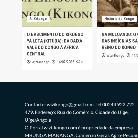
A. Kikongo
História do Kongo
O NASCIMENTO DO KIKONGO
NA MULUANGU: O
YA LETA (KITUBA): DA BAIXA
DAS INSÍGNIAS S
VALE DO CONGO À ÁFRICA
REINO DO KONGO
CENTRAL
Wizi-Kongo
11/
Wizi-Kongo
0
14/07/2026
Contacto: wizikongo@gmail.com. Tel 00244 922 722
479. Endereço: Rua do Comércio, Cidade do Uíge.
Uíge/Angola
O Portal wizi-kongo.com é propriedade da empresa
MBUNGA MANANGA, Comércio Geral, Agro-Pecúar