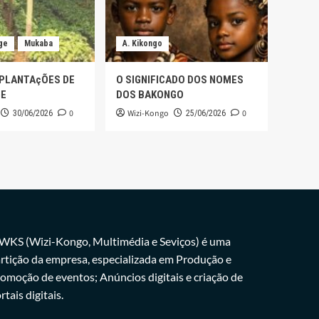
ge
Mukaba
A. Kikongo
 PLANTAçÕES DE
O SIGNIFICADO DOS NOMES
GE
DOS BAKONGO
0
Wizi-Kongo
0
30/06/2026
25/06/2026
WKS (Wizi-Kongo, Multimédia e Seviços) é uma
rtição da empresa, especializada em Produção e
omoção de eventos; Anúncios digitais e criação de
rtais digitais.