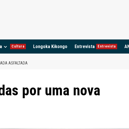
a
Longoka Kikongo
Entrevista
A
Cultura
Entrevista
RADA ASFALTADA
adas por uma nova