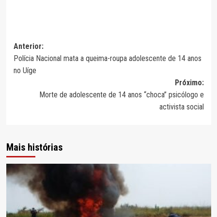
Navegação
Anterior:
Polícia Nacional mata a queima-roupa adolescente de 14 anos
de
no Uíge
artigos
Próximo:
Morte de adolescente de 14 anos “choca” psicólogo e
activista social
Mais histórias