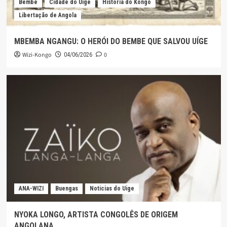
Bembe
Cidade do Uíge
História do Kongo
Libertação de Angola
MBEMBA NGANGU: O HERÓI DO BEMBE QUE SALVOU UÍGE
Wizi-Kongo
0
04/06/2026
ANA-WIZI
Buengas
Noticias do Uige
NYOKA LONGO, ARTISTA CONGOLÊS DE ORIGEM
ANGOLANA