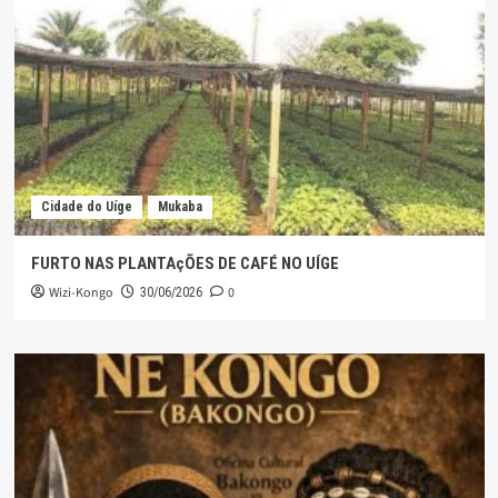
Cidade do Uíge
Mukaba
FURTO NAS PLANTAçÕES DE CAFÉ NO UÍGE
Wizi-Kongo
0
30/06/2026