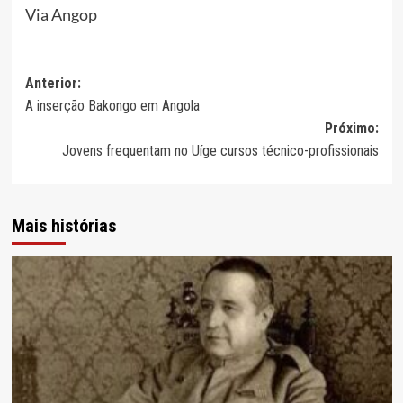
Via Angop
Navegação
Anterior:
A inserção Bakongo em Angola
de
Próximo:
artigos
Jovens frequentam no Uíge cursos técnico-profissionais
Mais histórias