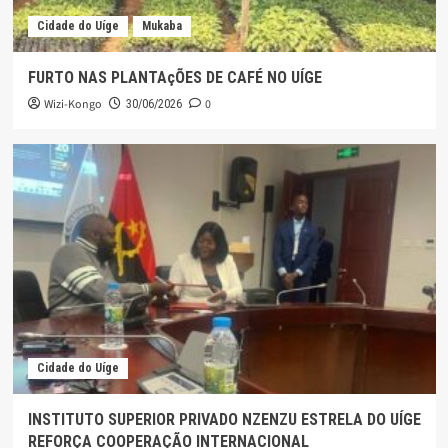
Cidade do Uíge
Mukaba
FURTO NAS PLANTAçÕES DE CAFÉ NO UÍGE
Wizi-Kongo
0
30/06/2026
Cidade do Uíge
INSTITUTO SUPERIOR PRIVADO NZENZU ESTRELA DO UÍGE
REFORÇA COOPERAÇÃO INTERNACIONAL