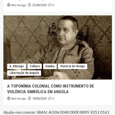
Wizi-Kongo
0
22/06/2026
A. Kikongo
Cultura
Damba
História do Kongo
Libertação de Angola
A TOPONÍMIA COLONIAL COMO INSTRUMENTO DE
VIOLÊNCIA SIMBÓLICA EM ANGOLA
Wizi-Kongo
0
18/06/2026
Ajuda-nos crescer: IBAN: AO06 0040 0000 8895 9251 0161