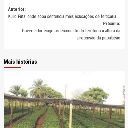
Navegação
Anterior:
Kuilo Futa: onde soba sentencia mais acusações de feitiçaria.
de
Próximo:
artigos
Governador exige ordenamento do território à altura da
pretensão da população
Mais histórias