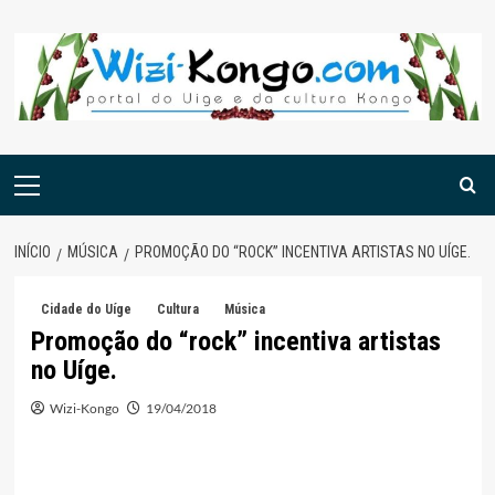
Skip
to
content
Menu
principal
INÍCIO
MÚSICA
PROMOÇÃO DO “ROCK” INCENTIVA ARTISTAS NO UÍGE.
Cidade do Uíge
Cultura
Música
Promoção do “rock” incentiva artistas
no Uíge.
Wizi-Kongo
19/04/2018