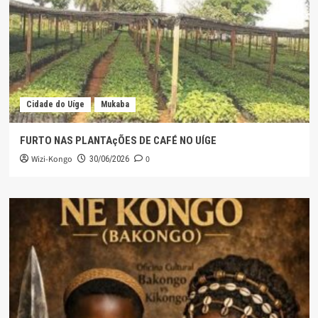
Cidade do Uíge
Mukaba
FURTO NAS PLANTAçÕES DE CAFÉ NO UÍGE
Wizi-Kongo
0
30/06/2026