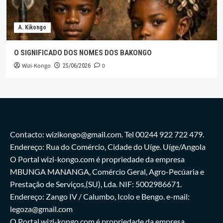
A. Kikongo
O SIGNIFICADO DOS NOMES DOS BAKONGO
Wizi-Kongo
0
25/06/2026
Contacto: wizikongo@gmail.com. Tel 00244 922 722 479.
Endereço: Rua do Comércio, Cidade do Uíge. Uíge/Angola
O Portal wizi-kongo.com é propriedade da empresa
MBUNGA MANANGA, Comércio Geral, Agro-Pecúaria e
Prestação de Serviços,(SU), Lda. NIF: 5002986671.
Endereço: Zango IV / Calumbo, Icolo e Bengo. e-mail:
legoza@gmail.com
O Portal wizi-kongo.com é propriedade da empresa