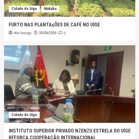
Cidade do Uíge
Mukaba
FURTO NAS PLANTAçÕES DE CAFÉ NO UÍGE
Wizi-Kongo
0
30/06/2026
Cidade do Uíge
INSTITUTO SUPERIOR PRIVADO NZENZU ESTRELA DO UÍGE
REFORÇA COOPERAÇÃO INTERNACIONAL