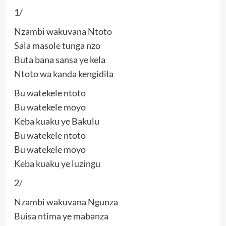
1/
Nzambi wakuvana Ntoto
Sala masole tunga nzo
Buta bana sansa ye kela
Ntoto wa kanda kengidila
Bu watekele ntoto
Bu watekele moyo
Keba kuaku ye Bakulu
Bu watekele ntoto
Bu watekele moyo
Keba kuaku ye luzingu
2/
Nzambi wakuvana Ngunza
Buisa ntima ye mabanza