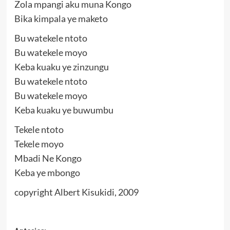
Zola mpangi aku muna Kongo
Bika kimpala ye maketo
Bu watekele ntoto
Bu watekele moyo
Keba kuaku ye zinzungu
Bu watekele ntoto
Bu watekele moyo
Keba kuaku ye buwumbu
Tekele ntoto
Tekele moyo
Mbadi Ne Kongo
Keba ye mbongo
copyright Albert Kisukidi, 2009