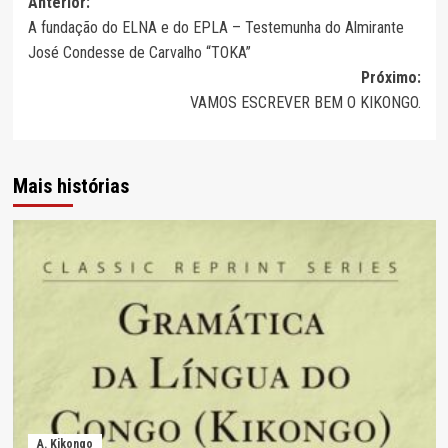
Navegação
Anterior:
A fundação do ELNA e do EPLA – Testemunha do Almirante
de
José Condesse de Carvalho “TOKA”
artigos
Próximo:
VAMOS ESCREVER BEM O KIKONGO.
Mais histórias
A. Kikongo