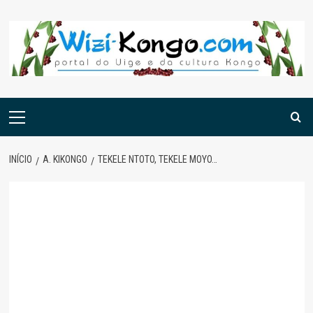
Skip
to
content
Menu
principal
INÍCIO
A. KIKONGO
TEKELE NTOTO, TEKELE MOYO…