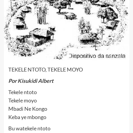
TEKELE NTOTO, TEKELE MOYO
Por Kisukidi Albert
Tekele ntoto
Tekele moyo
Mbadi Ne Kongo
Keba ye mbongo
Bu watekele ntoto