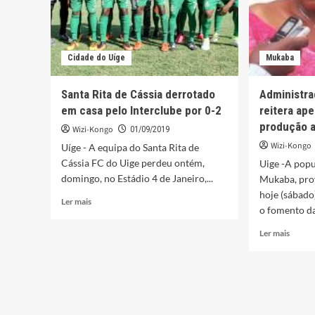
Cidade do Uíge
Mukaba
Santa Rita de Cássia derrotado
Administr
em casa pelo Interclube por 0-2
reitera ap
produção a
Wizi-Kongo
01/09/2019
Wizi-Kongo
Uíge - A equipa do Santa Rita de
Cássia FC do Uige perdeu ontém,
Uige -A pop
domingo, no Estádio 4 de Janeiro,...
Mukaba, prov
hoje (sábado
Leia
Ler mais
o fomento da
mais
sobre
Leia
Ler mais
Santa
mais
Rita
sobre
de
Admini
Cássia
de
derrotado
Muka
em
reitera