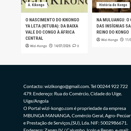
A. Kikongo
História do Kongo
O NASCIMENTO DO KIKONGO
NA MULUANGU: O
YA LETA (KITUBA): DA BAIXA
DAS INSÍGNIAS S
VALE DO CONGO À ÁFRICA
REINO DO KONGO
CENTRAL
Wizi-Kongo
11/
Wizi-Kongo
0
14/07/2026
Contacto: wizikongo@gmail.com. Tel 00244 922 722
479. Endereço: Rua do Comércio, Cidade do Uíge.
Uíge/Angola
O Portal wizi-kongo.com é propriedade da empresa
MBUNGA MANANGA, Comércio Geral, Agro-Pecúar
e Prestação de Serviços,(SU), Lda. NIF: 5002986671.
Endereço: Zango IV / Calumbo, Icolo e Bengo. e-mail: