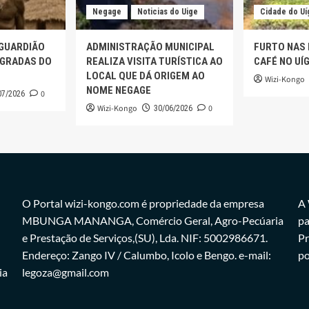
Negage
Noticias do Uige
Cidade do Uí
 GUARDIÃO
ADMINISTRAÇÃO MUNICIPAL
FURTO NAS
AGRADAS DO
REALIZA VISITA TURÍSTICA AO
CAFÉ NO UÍ
LOCAL QUE DÁ ORIGEM AO
Wizi-Kongo
NOME NEGAGE
0
07/2026
Wizi-Kongo
0
30/06/2026
O Portal wizi-kongo.com é propriedade da empresa
A 
MBUNGA MANANGA, Comércio Geral, Agro-Pecúaria
pa
e Prestação de Serviços,(SU), Lda. NIF: 5002986671.
Pr
Endereço: Zango IV / Calumbo, Icolo e Bengo. e-mail:
po
ia
legoza@gmail.com