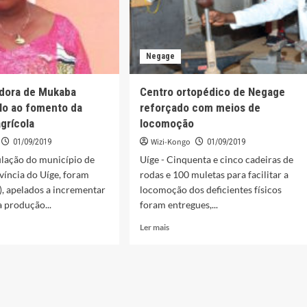
Negage
adora de Mukaba
Centro ortopédico de Negage
elo ao fomento da
reforçado com meios de
grícola
locomoção
Wizi-Kongo
01/09/2019
01/09/2019
ulação do município de
Uíge - Cinquenta e cinco cadeiras de
íncia do Uíge, foram
rodas e 100 muletas para facilitar a
), apelados a incrementar
locomoção dos deficientes físicos
 produção...
foram entregues,...
Leia
Ler mais
mais
sobre
stradora
Centro
ortopédico
ba
de
Negage