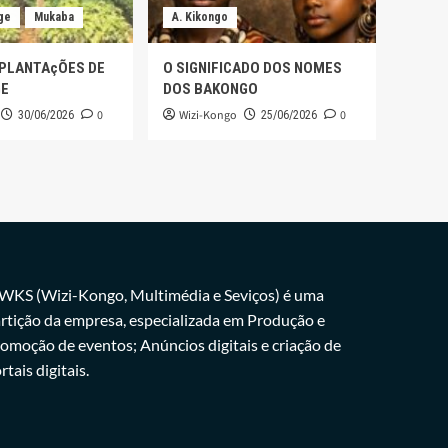
ge
Mukaba
A. Kikongo
 PLANTAçÕES DE
O SIGNIFICADO DOS NOMES
GE
DOS BAKONGO
0
Wizi-Kongo
0
30/06/2026
25/06/2026
WKS (Wizi-Kongo, Multimédia e Seviços) é uma
rtição da empresa, especializada em Produção e
omoção de eventos; Anúncios digitais e criação de
rtais digitais.