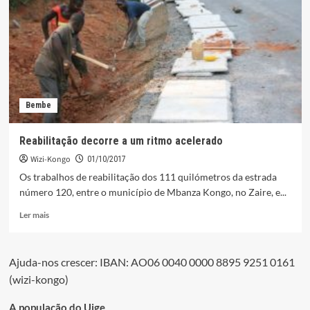
aos
efectivos
da
Polícia
Bembe
Reabilitação decorre a um ritmo acelerado
Wizi-Kongo
01/10/2017
Os trabalhos de reabilitação dos 111 quilómetros da estrada
número 120, entre o município de Mbanza Kongo, no Zaire, e...
Leia
Ler mais
mais
sobre
Reabilitação
Ajuda-nos crescer: IBAN: AO06 0040 0000 8895 9251 0161
decorre
(wizi-kongo)
a
um
ritmo
A população do Uige