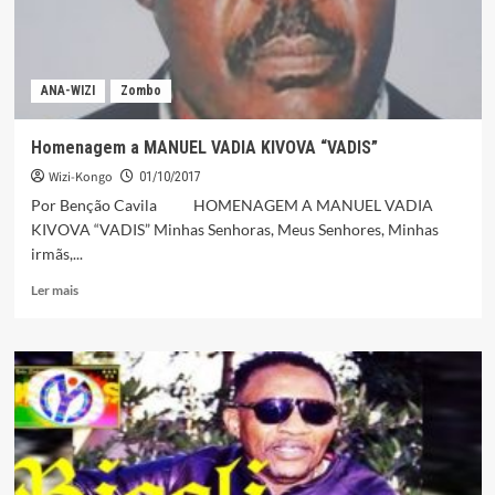
ANA-WIZI
Zombo
Homenagem a MANUEL VADIA KIVOVA “VADIS”
Wizi-Kongo
01/10/2017
Por Benção Cavila HOMENAGEM A MANUEL VADIA
KIVOVA “VADIS” Minhas Senhoras, Meus Senhores, Minhas
irmãs,...
Leia
Ler mais
mais
sobre
Homenagem
a
MANUEL
VADIA
KIVOVA
“VADIS”