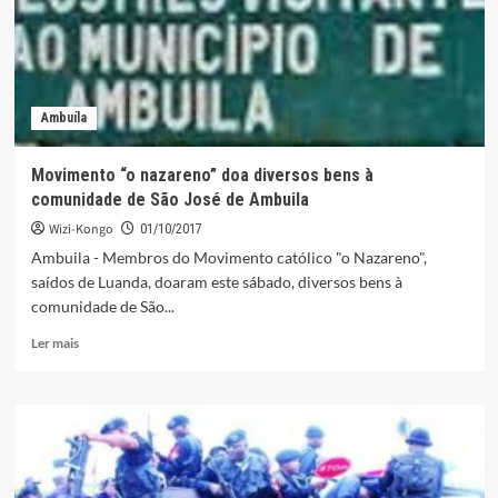
Ambuíla
Movimento “o nazareno” doa diversos bens à
comunidade de São José de Ambuila
Wizi-Kongo
01/10/2017
Ambuila - Membros do Movimento católico "o Nazareno",
saídos de Luanda, doaram este sábado, diversos bens à
comunidade de São...
Leia
Ler mais
mais
sobre
Movimento
“o
nazareno”
doa
diversos