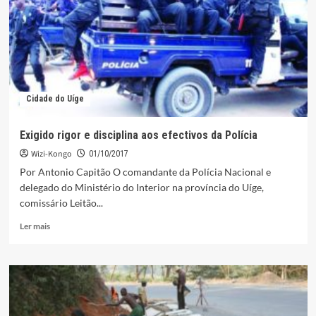
bens
à
comunidade
de
São
José
de
Cidade do Uíge
Ambuila
Exigido rigor e disciplina aos efectivos da Polícia
Wizi-Kongo
01/10/2017
Por Antonio Capitão O comandante da Polícia Nacional e
delegado do Ministério do Interior na província do Uíge,
comissário Leitão...
Leia
Ler mais
mais
sobre
Exigido
rigor
e
disciplina