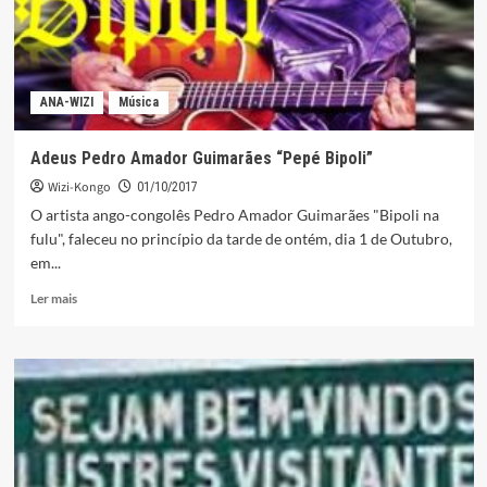
ANA-WIZI
Música
Adeus Pedro Amador Guimarães “Pepé Bipoli”
Wizi-Kongo
01/10/2017
O artista ango-congolês Pedro Amador Guimarães "Bipoli na
fulu", faleceu no princípio da tarde de ontém, dia 1 de Outubro,
em...
Leia
Ler mais
mais
sobre
Adeus
Pedro
Amador
Guimarães
“Pepé
Bipoli”