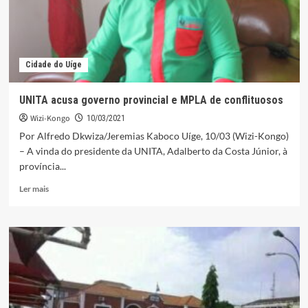
da
UNITA
Cidade do Uíge
UNITA acusa governo provincial e MPLA de conflituosos
Wizi-Kongo
10/03/2021
Por Alfredo Dkwiza/Jeremias Kaboco Uíge, 10/03 (Wizi-Kongo)
– A vinda do presidente da UNITA, Adalberto da Costa Júnior, à
província...
Leia
Ler mais
mais
sobre
UNITA
acusa
governo
provincial
e
MPLA
de