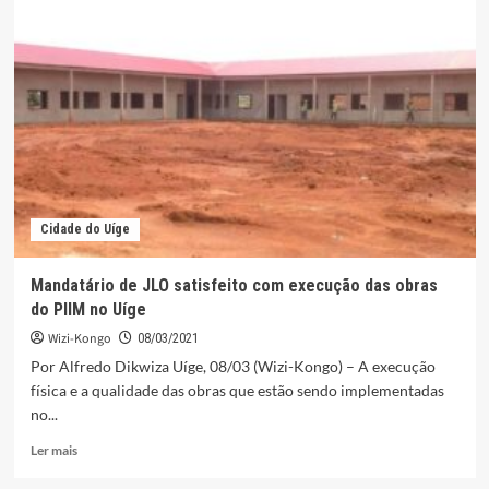
do
Sanza
Pombo
deixam
recado
aos
homens
Cidade do Uíge
Mandatário de JLO satisfeito com execução das obras
do PIIM no Uíge
Wizi-Kongo
08/03/2021
Por Alfredo Dikwiza Uíge, 08/03 (Wizi-Kongo) – A execução
física e a qualidade das obras que estão sendo implementadas
no...
Leia
Ler mais
mais
sobre