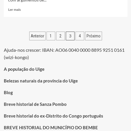
Leia
Ler mais
mais
sobre
Santa
Rita
Paginação
3
Anterior
1
2
4
Próximo
FC
sem
dos
“talismã”
Ajuda-nos crescer: IBAN: AO06 0040 0000 8895 9251 0161
conteúdos
para
(wizi-kongo)
impor-
se
A população do Uige
no
Girabola
Belezas naturais da província do Uíge
2020/2021
Blog
Breve historial de Sanza Pombo
Breve historial do ex-Distrito do Congo português
BREVE HISTORIAL DO MUNICÍPIO DO BEMBE