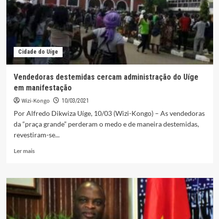
conflituosos
Cidade do Uíge
Vendedoras destemidas cercam administração do Uíge
em manifestação
Wizi-Kongo
10/03/2021
Por Alfredo Dikwiza Uíge, 10/03 (Wizi-Kongo) – As vendedoras
da “praça grande” perderam o medo e de maneira destemidas,
revestiram-se...
Leia
Ler mais
mais
sobre
Vendedoras
destemidas
cercam
administração
do