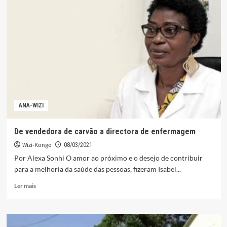
do
Bungo
alvo
de
inaugurações
em
dia
da
mulher
ANA-WIZI
De vendedora de carvão a directora de enfermagem
Wizi-Kongo
08/03/2021
Por Alexa Sonhi O amor ao próximo e o desejo de contribuir
para a melhoria da saúde das pessoas, fizeram Isabel...
Leia
Ler mais
mais
sobre
De
vendedora