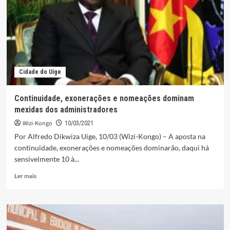
Uíge
em
manifestação
Cidade do Uíge
Continuidade, exonerações e nomeações dominam
mexidas dos administradores
Wizi-Kongo
10/03/2021
Por Alfredo Dikwiza Uíge, 10/03 (Wizi-Kongo) – A aposta na
continuidade, exonerações e nomeações dominarão, daqui há
sensivelmente 10 à...
Leia
Ler mais
mais
sobre
Continuidade,
exonerações
e