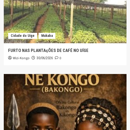
Cidade do Uíge
Mukaba
FURTO NAS PLANTAçÕES DE CAFÉ NO UÍGE
Wizi-Kongo
0
30/06/2026