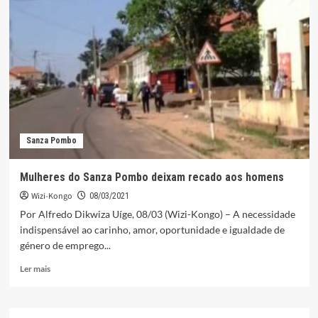
de
carvão
a
directora
de
enfermagem
Sanza Pombo
Mulheres do Sanza Pombo deixam recado aos homens
Wizi-Kongo
08/03/2021
Por Alfredo Dikwiza Uíge, 08/03 (Wizi-Kongo) – A necessidade
indispensável ao carinho, amor, oportunidade e igualdade de
género de emprego...
Leia
Ler mais
mais
sobre
Mulheres