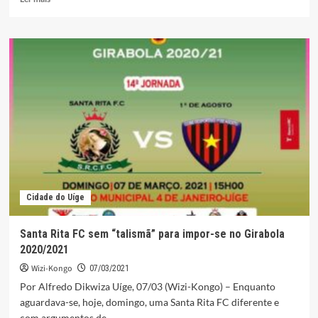
mais
sobre
Sector
da
educação
do
Bungo
ganha
infra-
estrura
requalificada
Cidade do Uíge
Santa Rita FC sem “talismã” para impor-se no Girabola
2020/2021
Wizi-Kongo
07/03/2021
Por Alfredo Dikwiza Uíge, 07/03 (Wizi-Kongo) – Enquanto
aguardava-se, hoje, domingo, uma Santa Rita FC diferente e
com argumentos de...