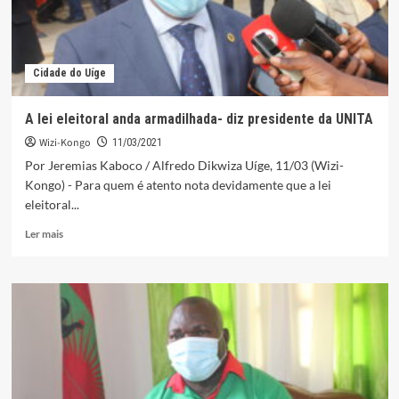
Cidade do Uíge
A lei eleitoral anda armadilhada- diz presidente da UNITA
Wizi-Kongo
11/03/2021
Por Jeremias Kaboco / Alfredo Dikwiza Uíge, 11/03 (Wizi-
Kongo) - Para quem é atento nota devidamente que a lei
eleitoral...
Leia
Ler mais
mais
sobre
A
lei
eleitoral
anda
armadilhada-
diz
presidente