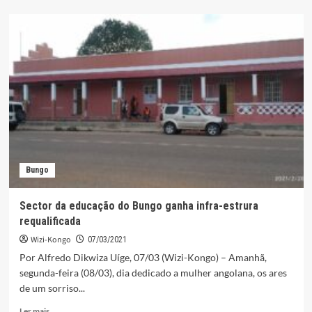
Mandatário
de
JLO
satisfeito
com
execução
das
obras
do
PIIM
no
Uíge
Bungo
Sector da educação do Bungo ganha infra-estrura
requalificada
Wizi-Kongo
07/03/2021
Por Alfredo Dikwiza Uíge, 07/03 (Wizi-Kongo) – Amanhã,
segunda-feira (08/03), dia dedicado a mulher angolana, os ares
de um sorriso...
Leia
Ler mais