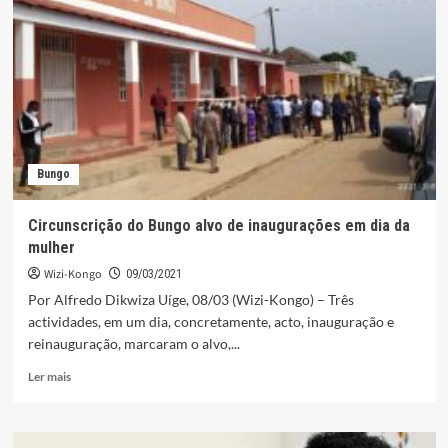
nomeações
dominam
mexidas
dos
administradores
Bungo
Circunscrição do Bungo alvo de inaugurações em dia da
mulher
Wizi-Kongo
09/03/2021
Por Alfredo Dikwiza Uíge, 08/03 (Wizi-Kongo) – Três
actividades, em um dia, concretamente, acto, inauguração e
reinauguração, marcaram o alvo,...
Leia
Ler mais
mais
sobre
Circunscrição