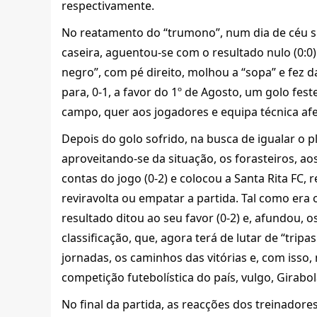
respectivamente.
No reatamento do “trumono”, num dia de céu sim
caseira, aguentou-se com o resultado nulo (0:0)
negro”, com pé direito, molhou a “sopa” e fez d
para, 0-1, a favor do 1º de Agosto, um golo fes
campo, quer aos jogadores e equipa técnica af
Depois do golo sofrido, na busca de igualar o pl
aproveitando-se da situação, os forasteiros, a
contas do jogo (0-2) e colocou a Santa Rita FC,
reviravolta ou empatar a partida. Tal como era 
resultado ditou ao seu favor (0-2) e, afundou,
classificação, que, agora terá de lutar de “trip
jornadas, os caminhos das vitórias e, com isso
competição futebolística do país, vulgo, Girabo
No final da partida, as reacções dos treinadores