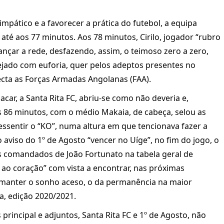
pático e a favorecer a prática do futebol, a equipa
 até aos 77 minutos. Aos 78 minutos, Cirilo, jogador “rubro
ançar a rede, desfazendo, assim, o teimoso zero a zero,
tejado com euforia, quer pelos adeptos presentes no
ecta as Forças Armadas Angolanas (FAA).
acar, a Santa Rita FC, abriu-se como não deveria e,
os 86 minutos, com o médio Makaia, de cabeça, selou as
 ressentir o “KO”, numa altura em que tencionava fazer a
o aviso do 1º de Agosto “vencer no Uíge”, no fim do jogo, o
 os comandados de João Fortunato na tabela geral de
as ao coração” com vista a encontrar, nas próximas
, manter o sonho aceso, o da permanência na maior
la, edição 2020/2021.
 principal e adjuntos, Santa Rita FC e 1º de Agosto, não