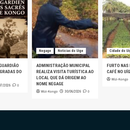
Negage
Noticias do Uige
Cidade do Uí
 GUARDIÃO
ADMINISTRAÇÃO MUNICIPAL
FURTO NAS
AGRADAS DO
REALIZA VISITA TURÍSTICA AO
CAFÉ NO UÍ
LOCAL QUE DÁ ORIGEM AO
Wizi-Kongo
NOME NEGAGE
0
07/2026
Wizi-Kongo
0
30/06/2026