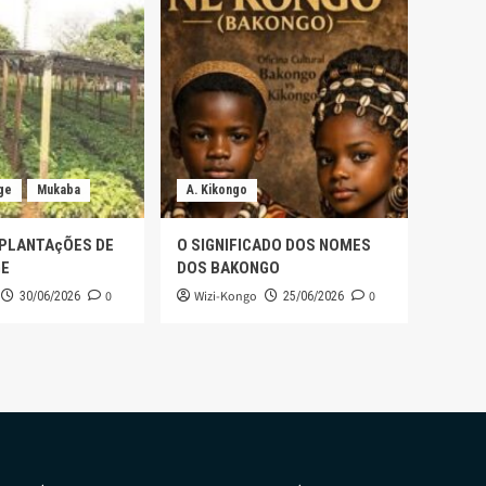
ge
Mukaba
A. Kikongo
 PLANTAçÕES DE
O SIGNIFICADO DOS NOMES
GE
DOS BAKONGO
0
Wizi-Kongo
0
30/06/2026
25/06/2026