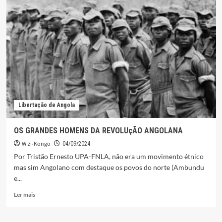
ACONSELHADOS
A
EVITAREM
COMPORTAMENTOS
NOCIVOS
PARA
SOCIEDADE
Libertação de Angola
OS GRANDES HOMENS DA REVOLUçÃO ANGOLANA
Wizi-Kongo
04/09/2024
Por Tristão Ernesto UPA-FNLA, não era um movimento étnico
mas sim Angolano com destaque os povos do norte (Ambundu
e...
Leia
Ler mais
mais
sobre
OS