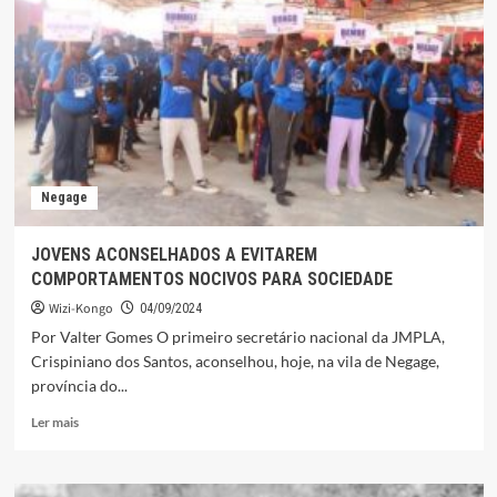
NO
KÔNGO
E
ÑSÎMBA
VITA
(KIMPA
VITA)
Negage
JOVENS ACONSELHADOS A EVITAREM
COMPORTAMENTOS NOCIVOS PARA SOCIEDADE
Wizi-Kongo
04/09/2024
Por Valter Gomes O primeiro secretário nacional da JMPLA,
Crispiniano dos Santos, aconselhou, hoje, na vila de Negage,
província do...
Leia
Ler mais
mais
sobre
JOVENS