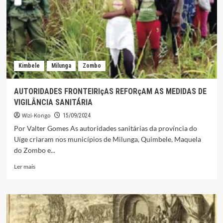
Kimbele
Milunga
Zombo
AUTORIDADES FRONTEIRIçAS REFORçAM AS MEDIDAS DE
VIGILÂNCIA SANITÁRIA
Wizi-Kongo
15/09/2024
Por Valter Gomes As autoridades sanitárias da província do
Uíge criaram nos municípios de Milunga, Quimbele, Maquela
do Zombo e...
Leia
Ler mais
mais
sobre
AUTORIDADES
FRONTEIRIçAS
REFORçAM
AS