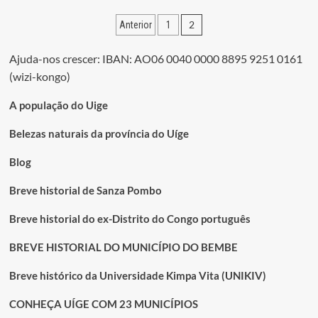
GRANDES
Paginação
2
Anterior
1
HOMENS
DA
dos
REVOLUçÃO
Ajuda-nos crescer: IBAN: AO06 0040 0000 8895 9251 0161
conteúdos
ANGOLANA
(wizi-kongo)
A população do Uige
Belezas naturais da província do Uíge
Blog
Breve historial de Sanza Pombo
Breve historial do ex-Distrito do Congo português
BREVE HISTORIAL DO MUNICÍPIO DO BEMBE
Breve histórico da Universidade Kimpa Vita (UNIKIV)
CONHEÇA UÍGE COM 23 MUNICÍPIOS