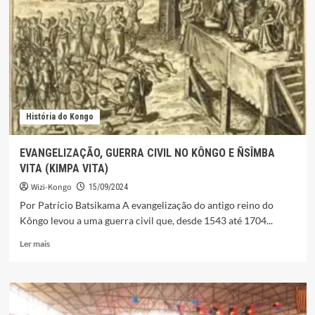
MEDIDAS
DE
VIGILÂNCIA
SANITÁRIA
História do Kongo
EVANGELIZAÇÃO, GUERRA CIVIL NO KÔNGO E ÑSÎMBA
VITA (KIMPA VITA)
Wizi-Kongo
15/09/2024
Por Patrício Batsikama A evangelização do antigo reino do
Kôngo levou a uma guerra civil que, desde 1543 até 1704...
Leia
Ler mais
mais
sobre
EVANGELIZAÇÃO,
GUERRA
CIVIL