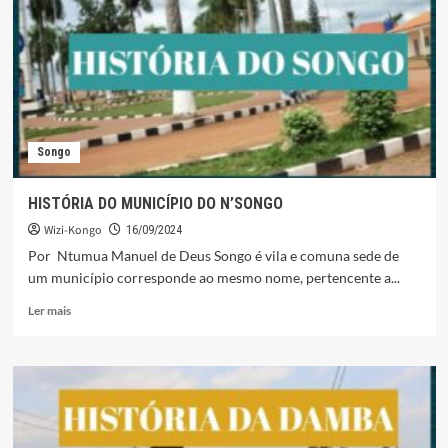
Songo
HISTÓRIA DO MUNICÍPIO DO N’SONGO
Wizi-Kongo
16/09/2024
Por Ntumua Manuel de Deus Songo é vila e comuna sede de
um município corresponde ao mesmo nome, pertencente a...
Leia
Ler mais
mais
sobre
HISTÓRIA
DO
MUNICÍPIO
DO
N’SONGO