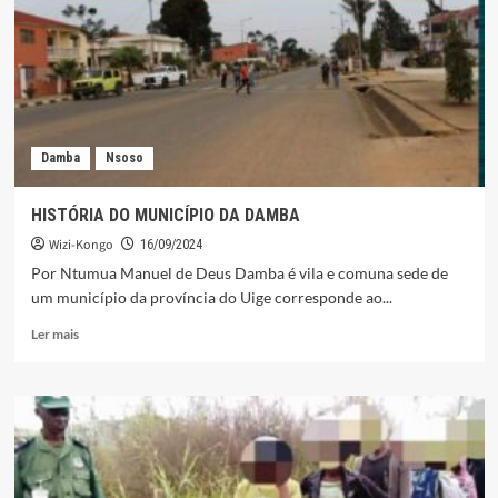
Damba
Nsoso
HISTÓRIA DO MUNICÍPIO DA DAMBA
Wizi-Kongo
16/09/2024
Por Ntumua Manuel de Deus Damba é vila e comuna sede de
um município da província do Uige corresponde ao...
Leia
Ler mais
mais
sobre
HISTÓRIA
DO
MUNICÍPIO
DA
DAMBA