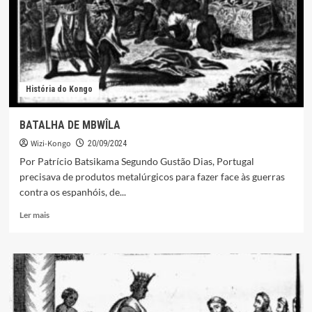
OS
ESTUDANTES
QUE
LÁ
SE
FORMARAM
História do Kongo
BATALHA DE MBWÎLA
Wizi-Kongo
20/09/2024
Por Patrício Batsikama Segundo Gustão Dias, Portugal
precisava de produtos metalúrgicos para fazer face às guerras
contra os espanhóis, de...
Leia
Ler mais
mais
sobre
BATALHA
DE
MBWÎLA