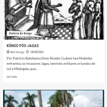
História do Kongo
KÔNGO PÓS-JAGAS
Wizi-Kongo
18/09/2024
Por Patrício Batsikama Dom Álvado I Lukeni lwa Mvêmba
enfrentou os invasores Jagas, temíveis militares oriundos de
nsi’a Mbângala, que...
Leia
Ler mais
mais
sobre
KÔNGO
PÓS-
JAGAS