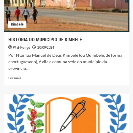
Kimbele
HISTÓRIA DO MUNICÍPIO DE KIMBELE
Wizi-Kongo
20/09/2024
Por Ntumua Manuel de Deus Kimbele (ou Quimbele, de forma
aportuguesado), é vila e comuna sede do município da
província...
Leia
Ler mais
mais
sobre
HISTÓRIA
DO
MUNICÍPIO
DE
KIMBELE