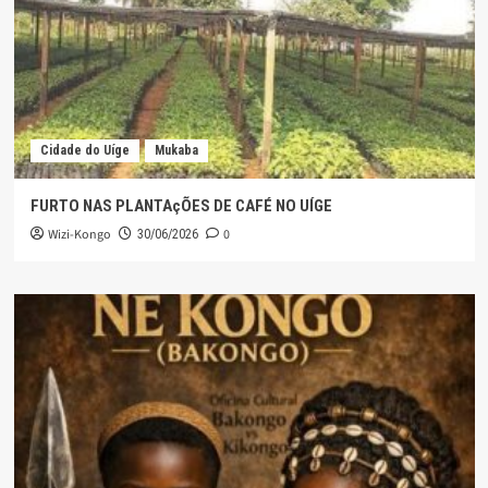
Cidade do Uíge
Mukaba
FURTO NAS PLANTAçÕES DE CAFÉ NO UÍGE
Wizi-Kongo
0
30/06/2026