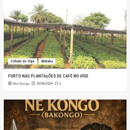
Cidade do Uíge
Mukaba
FURTO NAS PLANTAçÕES DE CAFÉ NO UÍGE
Wizi-Kongo
0
30/06/2026