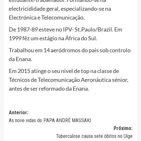
electricididade geral, especializando-se na
Electrónica e Telecomunicação.
De 1987-89 esteve no IPV- St.Paulo/Brazil. Em
1999 fêz um estágio na África do Sul.
Trabalhou em 14 aeródromos do pais sob controlo
da Enana.
Em 2015 atinge o seu nivel de top na classe de
Técnicos de Telecomunicação Aeronáutica sénior,
antes de ser reformado da Enana.
Navegação
Anterior:
As nove vidas do PAPA ANDRÉ MASSAKI
de
Próximo:
artigos
Tuberculose causa sete óbitos no Uíge