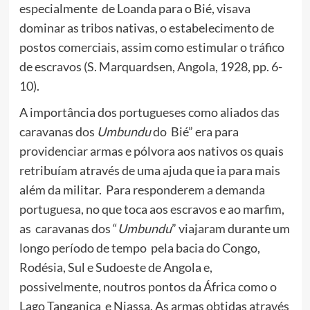
especialmente de Loanda para o Bié, visava
dominar as tribos nativas, o estabelecimento de
postos comerciais, assim como estimular o tráfico
de escravos (S. Marquardsen, Angola, 1928, pp. 6-
10).
A importância dos portugueses como aliados das
caravanas dos
Umbundu
do Bié” era para
providenciar armas e pólvora aos nativos os quais
retribuíam através de uma ajuda que ia para mais
além da militar. Para responderem a demanda
portuguesa, no que toca aos escravos e ao marfim,
as caravanas dos “
Umbundu
” viajaram durante um
longo período de tempo pela bacia do Congo,
Rodésia, Sul e Sudoeste de Angola e,
possivelmente, noutros pontos da África como o
Lago Tanganica e Niassa. As armas obtidas através