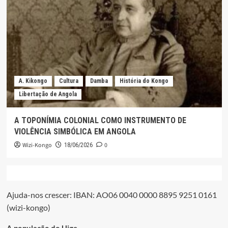
A. Kikongo
Cultura
Damba
História do Kongo
Libertação de Angola
A TOPONÍMIA COLONIAL COMO INSTRUMENTO DE
VIOLÊNCIA SIMBÓLICA EM ANGOLA
Wizi-Kongo
0
18/06/2026
Ajuda-nos crescer: IBAN: AO06 0040 0000 8895 9251 0161
(wizi-kongo)
A população do Uige