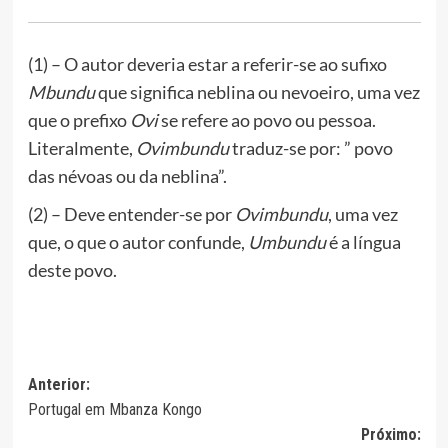
(1) – O autor deveria estar a referir-se ao sufixo
Mbundu
que significa neblina ou nevoeiro, uma vez
que o prefixo
Ovi
se refere ao povo ou pessoa.
Literalmente,
Ovimbundu
traduz-se por: ” povo
das névoas ou da neblina”.
(2) – Deve entender-se por
Ovimbundu
, uma vez
que, o que o autor confunde,
Umbundu
é a língua
deste povo.
Navegação
Anterior:
Portugal em Mbanza Kongo
de
Próximo: