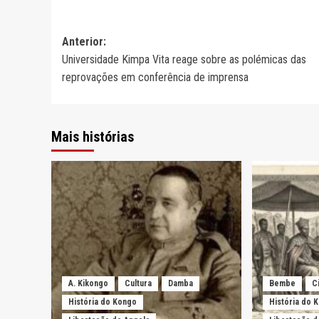
Navegação
Anterior:
Universidade Kimpa Vita reage sobre as polémicas das
de
reprovações em conferência de imprensa
artigos
Mais histórias
A. Kikongo
Cultura
Damba
Bembe
C
História do Kongo
História do 