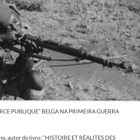
RCE PUBLIQUE” BELGA NA PRIMEIRA
GUERRA
ho
, autor do livro: “HISTOIRE ET RÉALITES DES