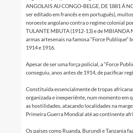
ANGOLAIS AU CONGO-BELGE, DE 1881 À NOS 
ser editado em francês e em português), muito
noroeste angolano contra o regime colonial po
TULANTE MBUTA (1912-13) e de MBIANDA NGU
armas artesenais na famosa “Force Publique” b
1914 e 1916.
Apesar de ser uma força policial, a “Force Publi
conseguiu, anos antes de 1914, de pacificar re
Constituída essencialmente de tropas africanas 
organizada e inexperiênte, num momento em qu
as hostilidades, atacando localidades na marge
Primeira Guerra Mondial até ao continente afr
Os paises como Ruanda, Burundi e Tanzania fa