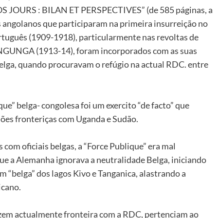
JOURS : BILAN ET PERSPECTIVES” (de 585 páginas, a
s angolanos que participaram na primeira insurreição no
rtuguês (1909-1918), particularmente nas revoltas de
NGA (1913-14), foram incorporados com as suas
elga, quando procuravam o refúgio na actual RDC. entre
que” belga- congolesa foi um exercito “de facto” que
giões fronteriças com Uganda e Sudão.
com oficiais belgas, a “Force Publique” era mal
e a Alemanha ignorava a neutralidade Belga, iniciando
m “belga” dos lagos Kivo e Tanganica, alastrando a
icano.
zem actualmente fronteira com a RDC, pertenciam ao