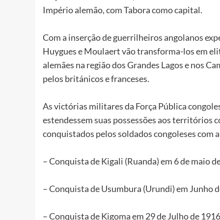
Império alemão, com Tabora como capital.
Com a inserção de guerrilheiros angolanos exp
Huygues e Moulaert vão transforma-los em elite
alemães na região dos Grandes Lagos e nos Cam
pelos británicos e franceses.
As victórias militares da Força Pública congol
estendessem suas possessões aos territórios 
conquistados pelos soldados congoleses com an
– Conquista de Kigali (Ruanda) em 6 de maio d
– Conquista de Usumbura (Urundi) em Junho d
– Conquista de Kigoma em 29 de Julho de 1916