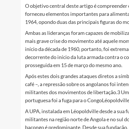
O objetivo central deste artigo é compreender
forneceu elementos importantes para alimenta
1964, opondo duas das principais figuras do m
Ambas as lideranças foram capazes de mobiliza
mais grave crise do movimento até aquele mo
início da década de 1960, portanto, foi extre
decorrente do início da luta armada contra o c
prosseguida em 15 de março do mesmo ano.
Após estes dois grandes ataques diretos a símb
café –, a repressão sobre os angolanos foi inte
militantes dos movimentos de libertação.3 Uma 
portuguesa foi a fuga para o CongoLéopoldville
A UPA, instalada em Léopoldville desde a sua f
militantes na região norte de Angola e no sul 
bacongo é predominante. Desde sua fundação, a