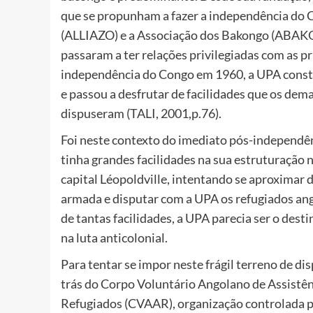
que se propunham a fazer a independência do
(ALLIAZO) e a Associação dos Bakongo (ABAKO)
passaram a ter relações privilegiadas com as pr
independência do Congo em 1960, a UPA const
e passou a desfrutar de facilidades que os de
dispuseram (TALI, 2001,p.76).
Foi neste contexto do imediato pós-independên
tinha grandes facilidades na sua estruturação n
capital Léopoldville, intentando se aproximar 
armada e disputar com a UPA os refugiados ang
de tantas facilidades, a UPA parecia ser o des
na luta anticolonial.
Para tentar se impor neste frágil terreno de di
trás do Corpo Voluntário Angolano de Assistên
Refugiados (CVAAR), organização controlada p