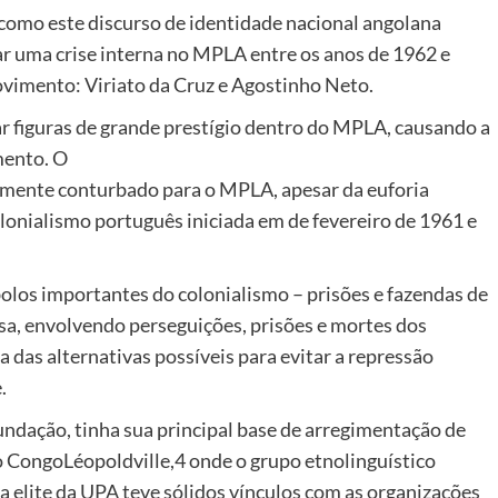
 como este discurso de identidade nacional angolana
r uma crise interna no MPLA entre os anos de 1962 e
ovimento: Viriato da Cruz e Agostinho Neto.
r figuras de grande prestígio dentro do MPLA, causando a
mento. O
mamente conturbado para o MPLA, apesar da euforia
olonialismo português iniciada em de fevereiro de 1961 e
olos importantes do colonialismo – prisões e fazendas de
nsa, envolvendo perseguições, prisões e mortes dos
das alternativas possíveis para evitar a repressão
.
undação, tinha sua principal base de arregimentação de
do CongoLéopoldville,4 onde o grupo etnolinguístico
 elite da UPA teve sólidos vínculos com as organizações