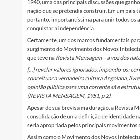
1940, uma das principais discussões que ganhou
nação que se pretendia construir. Em um país t
portanto, importantíssima para unir todos os 
conquistar a independência.
Certamente, um dos marcos fundamentais para 
surgimento do Movimento dos Novos Intelectu
que teve na
Revista Mensagem – a voz dos natu
[…] revelar valores ignorados, impondo-os; cor
conceituar a verdadeira cultura
Angolana, livre
opinião
pública para uma corrente sã e estrut
(REVISTA MENSAGEM, 1951, p.2).
Apesar de sua brevíssima duração, a Revista 
consolidação de uma definição de identidade n
seria apropriada pelos principais movimentos 
Assim como o Movimento dos Novos Intelectua