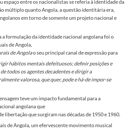
 espaço entre os nacionalistas se referia à identidade da
ão múltiplo quanto Angola, a questão identitária era,
angolanos em torno de somente um projeto nacional e
a formulação da identidade nacional angolana foi o
ais de Angola,
rais de Angola
o seu principal canal de expressão para
rigir hábitos mentais
defeituosos; definir posições e
 de todos os agentes decadentes e dirigir a
uralmente valorosa, que quer, pode
e há-de impor-se
Mensagem teve um impacto fundamental para a
acional angolana que
de libertação que surgiram nas décadas de 1950 e 1960.
is de Angola, um efervescente movimento musical