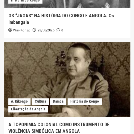
História do Kongo
OS “JAGAS” NA HISTÓRIA DO CONGO E ANGOLA: Os
Imbangala
Wizi-Kongo
0
23/06/2026
A. Kikongo
Cultura
Damba
História do Kongo
Libertação de Angola
A TOPONÍMIA COLONIAL COMO INSTRUMENTO DE
VIOLÊNCIA SIMBÓLICA EM ANGOLA