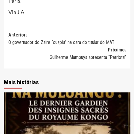
Paris.
Via J.A
Navegação
Anterior:
O governador do Zaire “cuspiu” na cara do titular do MAT
de
Próximo:
artigos
Guilherme Mampuya apresenta “Patriota”
Mais histórias