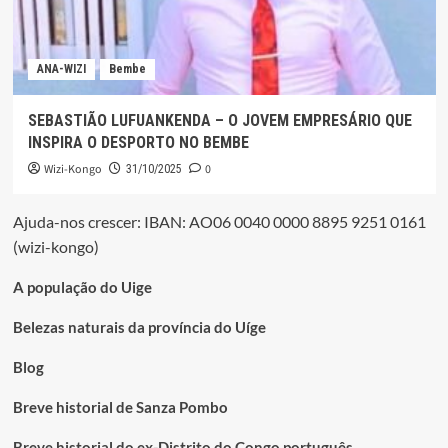
ANA-WIZI
Bembe
SEBASTIÃO LUFUANKENDA – O JOVEM EMPRESÁRIO QUE
INSPIRA O DESPORTO NO BEMBE
Wizi-Kongo
0
31/10/2025
Ajuda-nos crescer: IBAN: AO06 0040 0000 8895 9251 0161
(wizi-kongo)
A população do Uige
Belezas naturais da província do Uíge
Blog
Breve historial de Sanza Pombo
Breve historial do ex-Distrito do Congo português