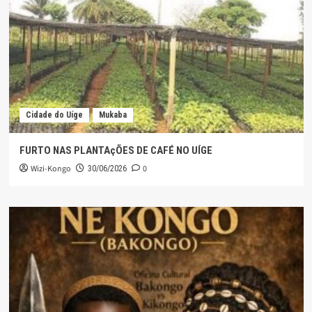
Cidade do Uíge
Mukaba
FURTO NAS PLANTAçÕES DE CAFÉ NO UÍGE
Wizi-Kongo
0
30/06/2026