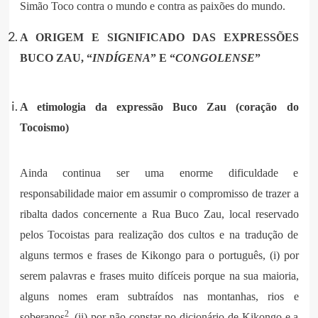
Simão Toco contra o mundo e contra as paixões do mundo.
A ORIGEM E SIGNIFICADO DAS EXPRESSÕES
BUCO ZAU, “
INDÍGENA
” E “
CONGOLENSE
”
A etimologia da expressão Buco Zau (coração do
Tocoismo)
Ainda continua ser uma enorme dificuldade e
responsabilidade maior em assumir o compromisso de trazer a
ribalta dados concernente a Rua Buco Zau, local reservado
pelos Tocoistas para realização dos cultos e na tradução de
alguns termos e frases de Kikongo para o português, (i) por
serem palavras e frases muito difíceis porque na sua maioria,
alguns nomes eram subtraídos nas montanhas, rios e
2
soberanos
, (ii) por não constar no dicionário de Kikongo e a