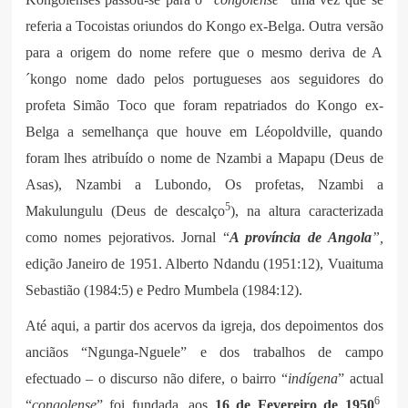
referia a Tocoistas oriundos do Kongo ex-Belga. Outra versão
para a origem do nome refere que o mesmo deriva de A
´kongo nome dado pelos portugueses aos seguidores do
profeta Simão Toco que foram repatriados do Kongo ex-
Belga a semelhança que houve em Léopoldville, quando
foram lhes atribuído o nome de Nzambi a Mapapu (Deus de
Asas), Nzambi a Lubondo, Os profetas, Nzambi a
5
Makulungulu (Deus de descalço
), na altura caracterizada
como nomes pejorativos. Jornal “
A província de Angola
”,
edição Janeiro de 1951. Alberto Ndandu (1951:12), Vuaituma
Sebastião (1984:5) e Pedro Mumbela (1984:12).
Até aqui, a partir dos acervos da igreja, dos depoimentos dos
anciãos “Ngunga-Nguele” e dos trabalhos de campo
efectuado – o discurso não difere, o bairro “
indígena
” actual
6
“
congolense
” foi fundada, aos
16 de Fevereiro de 1950
,