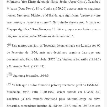
Mfumueto Yiso Klisto (Igreja de Nosso Senhor Jesus Cristo), Nzambi a
M’papa (Deus Novo). Silva Cunha (1959:29) acresce mais os seguintes
nomes: Ntongosa, Nkielo ou M´Banda, que significam
“passar a noite
sem dormir, a rezar e a cantar”.
Na opinião deste autor, M’papa ou
Mapapa significa
“Deus Novo, espírito Novo; o que voa e indica que os
adeptos da seita podem libertar-se da terra e voar”
.

6
Para muitos anciãos, os Tocoistas deram entrada em Luanda aos 09
de Fevereiro de 1950, mais nós decidimos seguir a data que esta
documentada. Pedro Mumbela (1975:12), Vuaituma Sebastião (1984:5)
e Vumambu David (1971:21)

7
Vuaituma Sebastião, 1986:5

8
Na lista que nos foi fornecido pelo representante geral da INSJCM –
Vumambu David, entre 1950-1952, deram entrada em Luanda 349
Tocoistas, já nos estudos efectuado pelo António Jorge da Silva
Sebastião, comandante interino da PSP em 1957, totaliza 195 Tocoistas