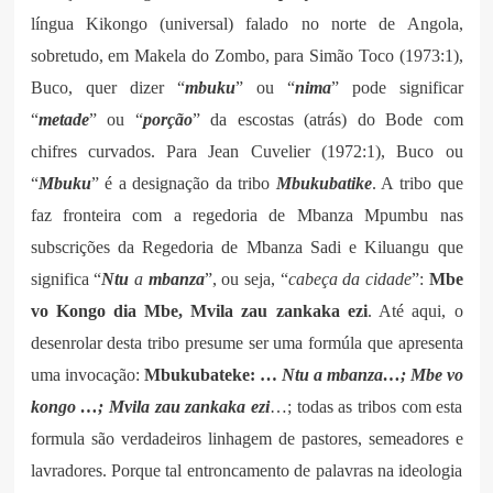
língua Kikongo (universal) falado no norte de Angola,
sobretudo, em Makela do Zombo, para Simão Toco (1973:1),
Buco, quer dizer “
mbuku
” ou “
nima
” pode significar
“
metade
” ou “
porção
” da escostas (atrás) do Bode com
chifres curvados. Para Jean Cuvelier (1972:1), Buco ou
“
Mbuku
” é a designação da tribo
Mbukubatike
. A tribo que
faz fronteira com a regedoria de Mbanza Mpumbu nas
subscrições da Regedoria de Mbanza Sadi e Kiluangu que
significa “
Ntu
a
mbanza
”, ou seja, “
cabeça da cidade
”:
Mbe
vo Kongo dia Mbe, Mvila zau zankaka ezi
. Até aqui, o
desenrolar desta tribo presume ser uma formúla que apresenta
uma invocação:
Mbukubateke: …
Ntu a mbanza…; Mbe vo
kongo …; Mvila zau zankaka ezi
…; todas as tribos com esta
formula são verdadeiros linhagem de pastores, semeadores e
lavradores. Porque tal entroncamento de palavras na ideologia