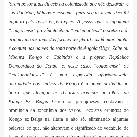
foram povos mais difíceis da colonização que não deixaram a
sua doutrina, hábitos e costumes para seguir o que lhes foi
imposto pelo governo português. A passo que, o topónimo
“congolense” provém do étimo “makongolens” o prefixo má,
primitivamente uma das formas do plural nas línguas bantu,
é comum nos nomes da zona norte de Angola (Uige, Zaire ou
Mbanza Kongo e Cabinda) e a própria República
Democrática do Congo, e, neste caso, “congolense” ou
“makongolonses” é uma expressão aportuguesada,
pluralidade dos nativos do Kongo é o nome atribuído ao
bairro que albergou os Tocoistas oriundos na altura no
Kongo Ex- Belga.
Como os portugueses moldavam a
pronúncia da toponímia dos vários Tocoistas oriundos do
Kongo ex-Belga na altura e não só, eliminando algumas
palavras, só que, não alteravam o significado do vocábulo, de
Kongolenses passou-se para o “
congolense
” uma vez que se