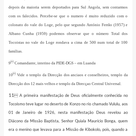
depois da maioria serem deportados para Sul Angola, sem contarmos
com os falecidos. Percebe-se que o numero é muito reduzido com o
colonato do vale do Loge, pelo que segundo António Ferrão (1957) e
Albano Cunha (1959) podemos observar que o número Total dos
Tocoistas no vale do Loge rondava a cima de 500 num total de 100
famílias.

9
Comandante, interino da PIDE-DGS – em Luanda

10
Vide o templo da Direcção dos anciaos e conselheiros, templo da
Direcção dos 12 mais velhos e templo da Direcçao Central Universal.
11
A primeira manifestação de Deus oficialmente conhecida no

Tocoísmo teve lugar no deserto de Konzo no rio chamado Vululu, aos
01 de Janeiro de 1926, nesta manifestação Deus revelou ao
Diácono da Missão Baptista, Senhor Quiala Maurício Bonga, quem
era o menino que levava para a Missão de Kibokolo, pois, quando a