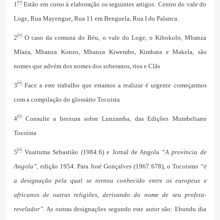

1
Estão em curso à elaboração os seguintes artigos: Centro do vale do
Loge, Rua Mayengue, Rua 11 em Benguela, Rua I do Palanca.

2
O caso da comuna do Béu, o vale do Loge, o Kibokolo, Mbanza
Mlaza, Mbanza Konzo, Mbanza Kiwembo, Kimbata e Makela, são
nomes que advém dos nomes dos soberanos, rios e Clãs

3
Face a este trabalho que estamos a realizar é urgente começarmos
com a compilação do glossário Tocoista

4
Consulte a broxura sobre Lunzamba, das Edições Mumbeliano
Tocoista

5
Vuaituma Sebastião (1984:6) e Jornal de Angola “
A província de
Angola”,
edição 1954. Para José Gonçalves (1967:678), o Tocoismo
“é
a designação pela qual se tornou conhecido entre os europeus e
africanos de outras religiões, derivando do nome de seu profeta-
revelador”
. As outras designações segundo este autor são: Ebundu dia