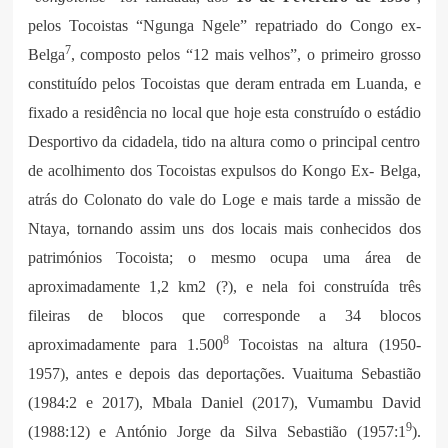
pelos Tocoistas “Ngunga Ngele” repatriado do Congo ex-
7
Belga
, composto pelos “12 mais velhos”, o primeiro grosso
constituído pelos Tocoistas que deram entrada em Luanda, e
fixado a residência no local que hoje esta construído o estádio
Desportivo da cidadela, tido na altura como o principal centro
de acolhimento dos Tocoistas expulsos do Kongo Ex- Belga,
atrás do Colonato do vale do Loge e mais tarde a missão de
Ntaya, tornando assim uns dos locais mais conhecidos dos
patrimónios Tocoista; o mesmo ocupa uma área de
aproximadamente 1,2 km2 (?), e nela foi construída três
fileiras de blocos que corresponde a 34 blocos
8
aproximadamente para 1.500
Tocoistas na altura (1950-
1957), antes e depois das deportações. Vuaituma Sebastião
(1984:2 e 2017), Mbala Daniel (2017), Vumambu David
9
(1988:12) e António Jorge da Silva Sebastião (1957:1
).