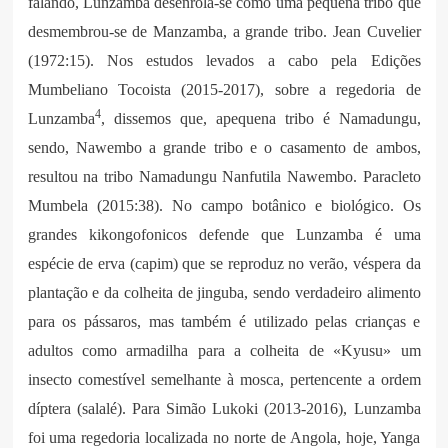
falando, Lunzamba desenrola-se como uma pequena tribo que
desmembrou-se de Manzamba, a grande tribo. Jean Cuvelier
(1972:15). Nos estudos levados a cabo pela Edições
Mumbeliano Tocoista (2015-2017), sobre a regedoria de
4
Lunzamba
, dissemos que, apequena tribo é Namadungu,
sendo, Nawembo a grande tribo e o casamento de ambos,
resultou na tribo Namadungu Nanfutila Nawembo. Paracleto
Mumbela (2015:38). No campo botânico e biológico. Os
grandes kikongofonicos defende que Lunzamba é uma
espécie de erva (capim) que se reproduz no verão, véspera da
plantação e da colheita de jinguba, sendo verdadeiro alimento
para os pássaros, mas também é utilizado pelas crianças e
adultos como armadilha para a colheita de «Kyusu» um
insecto comestível semelhante à mosca, pertencente a ordem
díptera (salalé). Para Simão Lukoki (2013-2016), Lunzamba
foi uma regedoria localizada no norte de Angola, hoje, Yanga