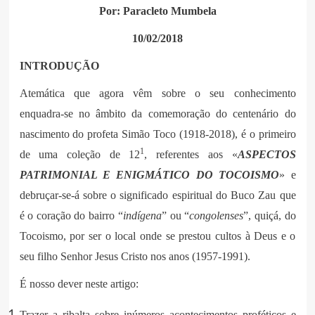
Por: Paracleto Mumbela
10/02/2018
INTRODUÇÃO
Atemática que agora vêm sobre o seu conhecimento
enquadra-se no âmbito da comemoração do centenário do
nascimento do profeta Simão Toco (1918-2018), é o primeiro
1
de uma coleção de 12
, referentes aos «
ASPECTOS
PATRIMONIAL E ENIGMÁTICO DO TOCOISMO
» e
debruçar-se-á sobre o significado espiritual do Buco Zau que
é o coração do bairro “
indígena
” ou “
congolenses
”, quiçá, do
Tocoismo, por ser o local onde se prestou cultos à Deus e o
seu filho Senhor Jesus Cristo nos anos (1957-1991).
É nosso dever neste artigo:
Trazer a ribalta sobre inúmeros acontecimentos proféticos e