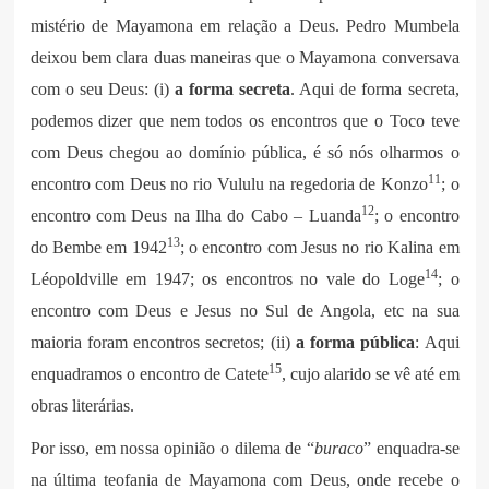
mistério de Mayamona em relação a Deus. Pedro Mumbela
deixou bem clara duas maneiras que o Mayamona conversava
com o seu Deus: (i)
a forma secreta
. Aqui de forma secreta,
podemos dizer que nem todos os encontros que o Toco teve
com Deus chegou ao domínio pública, é só nós olharmos o
11
encontro com Deus no rio Vululu na regedoria de Konzo
; o
12
encontro com Deus na Ilha do Cabo – Luanda
; o encontro
13
do Bembe em 1942
; o encontro com Jesus no rio Kalina em
14
Léopoldville em 1947; os encontros no vale do Loge
; o
encontro com Deus e Jesus no Sul de Angola, etc na sua
maioria foram encontros secretos; (ii)
a forma pública
: Aqui
15
enquadramos o encontro de Catete
, cujo alarido se vê até em
obras literárias.
Por isso, em nossa opinião o dilema de “
buraco
” enquadra-se
na última teofania de Mayamona com Deus, onde recebe o