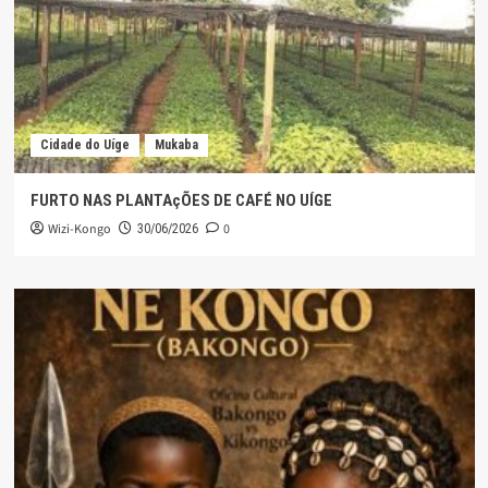
Cidade do Uíge
Mukaba
FURTO NAS PLANTAçÕES DE CAFÉ NO UÍGE
Wizi-Kongo
0
30/06/2026