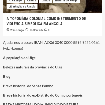
A. Kikongo
Cultura
Damba
História do Kongo
Libertação de Angola
A TOPONÍMIA COLONIAL COMO INSTRUMENTO DE
VIOLÊNCIA SIMBÓLICA EM ANGOLA
Wizi-Kongo
0
18/06/2026
Ajuda-nos crescer: IBAN: AO06 0040 0000 8895 9251 0161
(wizi-kongo)
A população do Uige
Belezas naturais da província do Uíge
Blog
Breve historial de Sanza Pombo
Breve historial do ex-Distrito do Congo português
BREVE HISTORIAL DO MUNICÍPIO DO BEMBE