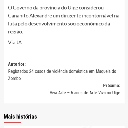
O Governo da província do Uíge considerou
Cananito Alexandre um dirigente incontornável na
luta pelo desenvolvimento socioeconómico da
região.
Via JA
Navegação
Anterior:
Registados 24 casos de violência doméstica em Maquela do
de
Zombo
artigos
Próximo:
Viva Arte – 6 anos de Arte Viva no Uíge
Mais histórias