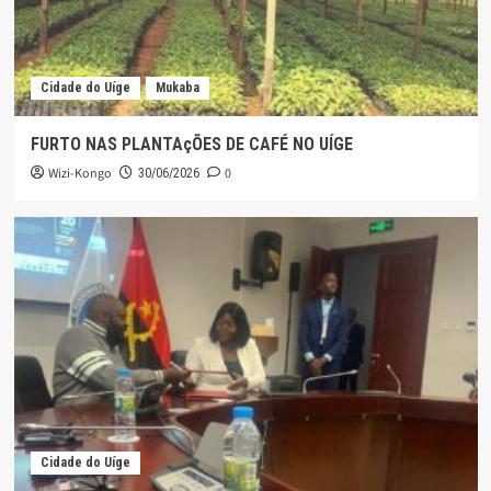
Cidade do Uíge
Mukaba
FURTO NAS PLANTAçÕES DE CAFÉ NO UÍGE
Wizi-Kongo
0
30/06/2026
Cidade do Uíge